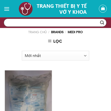
Skip
to
content
Tìm
kiếm:
TRANG CHỦ
/
BRANDS
/
MEDI PRO
LỌC