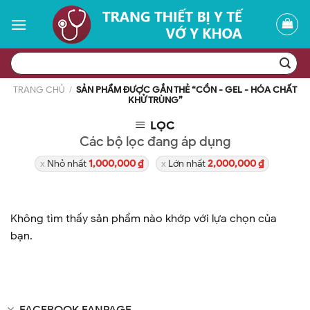
Skip
to
content
Tìm
kiếm:
TRANG CHỦ
/
SẢN PHẨM ĐƯỢC GẮN THẺ “CỒN - GEL - HÓA CHẤT
KHỬ TRÙNG”
LỌC
Các bộ lọc đang áp dụng
Nhỏ nhất
1,000,000
₫
Lớn nhất
2,000,000
₫
Không tìm thấy sản phẩm nào khớp với lựa chọn của
bạn.