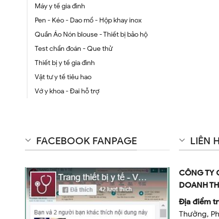
Máy y tế gia đình
Pen - Kéo - Dao mổ - Hộp khay inox
Quần Áo Nón blouse - Thiết bị bảo hộ
Test chẩn đoán - Que thử
Thiết bị y tế gia đình
Vật tư y tế tiêu hao
Vớ y khoa - Đai hỗ trợ
FACEBOOK FANPAGE
LIÊN 
CÔNG TY 
DOANH TH
Địa điểm tr
Thưởng, Ph