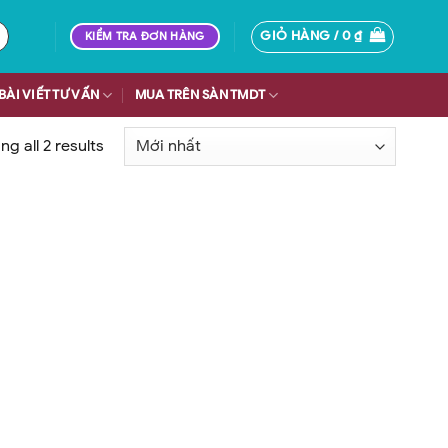
GIỎ HÀNG /
0
₫
KIỂM TRA ĐƠN HÀNG
BÀI VIẾT TƯ VẤN
MUA TRÊN SÀN TMDT
g all 2 results