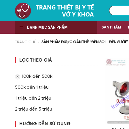
Skip
Tìm
to
kiếm:
content
DANH MỤC SẢN PHẨM
SẢN PHẨM
TRANG CHỦ
/
SẢN PHẨM ĐƯỢC GẮN THẺ “ĐÈN SOI - ĐÈN SƯỞI”
LỌC THEO GIÁ
100k đến 500k
500k đến 1 triệu
1 triệu đến 2 triệu
2 triệu đến 5 triệu
HƯỚNG DẪN SỬ DỤNG