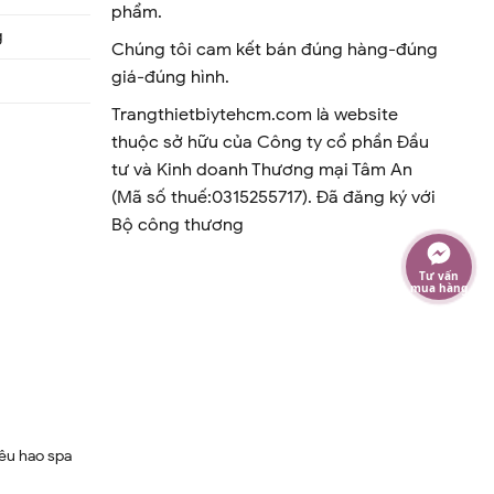
phẩm.
g
Chúng tôi cam kết bán đúng hàng-đúng
giá-đúng hình.
Trangthietbiytehcm.com là website
thuộc sở hữu của Công ty cổ phần Đầu
tư và Kinh doanh Thương mại Tâm An
(Mã số thuế:0315255717). Đã đăng ký với
Bộ công thương
Tư vấn
mua hàng
iêu hao spa