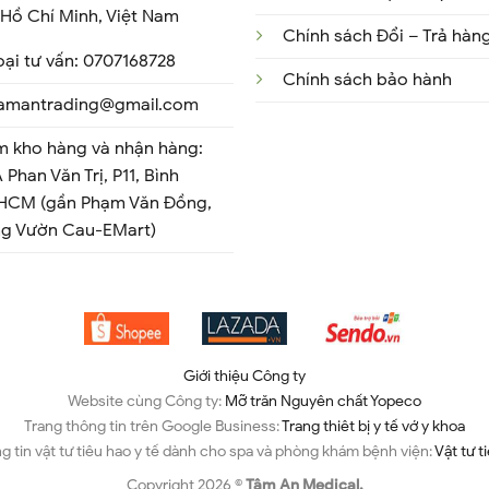
Hồ Chí Minh, Việt Nam
Chính sách Đổi – Trả hàn
oại tư vấn: 0707168728
Chính sách bảo hành
 tamantrading@gmail.com
m kho hàng và nhận hàng:
 Phan Văn Trị, P11, Bình
 HCM (gần Phạm Văn Đồng,
ng Vườn Cau-EMart)
Giới thiệu Công ty
Website cùng Công ty:
Mỡ trăn Nguyên chất Yopeco
Trang thông tin trên Google Business:
Trang thiêt bị y tế vớ y khoa
g tin vật tư tiêu hao y tế dành cho spa và phòng khám bệnh viện:
Vật tư t
Copyright 2026 ©
Tâm An Medical.