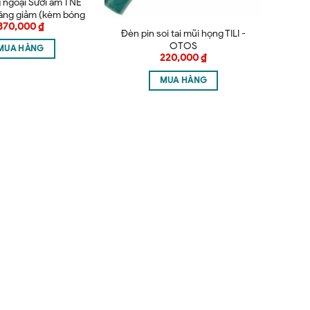
 ngoại Sưởi ấm TNE
ăng giảm (kèm bóng
370,000
₫
W hoặc 100W)
Đèn pin soi tai mũi họng TILI -
OTOS
MUA HÀNG
220,000
₫
MUA HÀNG