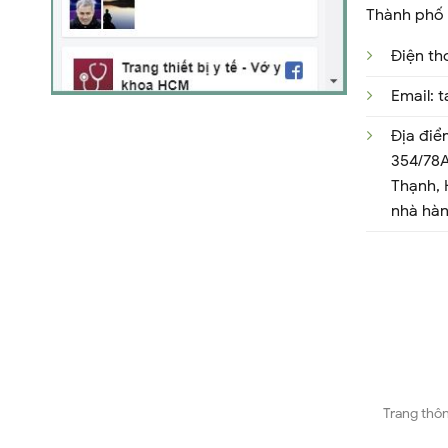
Thành phố 
Điện th
Email:
Địa điể
354/78A
Thạnh,
nhà hà
Trang thôn