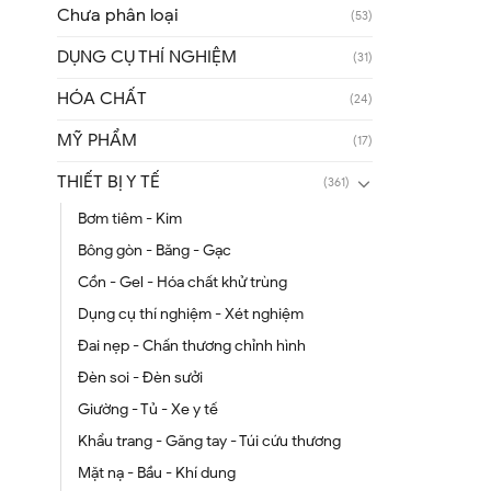
Chưa phân loại
(53)
DỤNG CỤ THÍ NGHIỆM
(31)
HÓA CHẤT
(24)
MỸ PHẨM
(17)
THIẾT BỊ Y TẾ
(361)
Bơm tiêm - Kim
Bông gòn - Băng - Gạc
Cồn - Gel - Hóa chất khử trùng
Dụng cụ thí nghiệm - Xét nghiệm
Đai nẹp - Chấn thương chỉnh hình
Đèn soi - Đèn sưởi
Giường - Tủ - Xe y tế
Khẩu trang - Găng tay - Túi cứu thương
Mặt nạ - Bầu - Khí dung