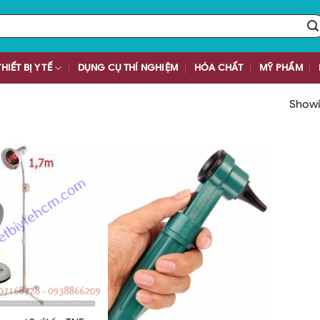
THIẾT BỊ Y TẾ
DỤNG CỤ THÍ NGHIỆM
HÓA CHẤT
MỸ PHẨM
Showin