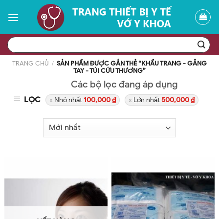
Skip
to
content
Tìm
kiếm:
TRANG CHỦ
/
SẢN PHẨM ĐƯỢC GẮN THẺ “KHẨU TRANG - GĂNG
TAY - TÚI CỨU THƯƠNG”
Các bộ lọc đang áp dụng
LỌC
Nhỏ nhất
100,000
₫
Lớn nhất
500,000
₫