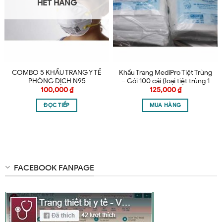
HẾT HÀNG
COMBO 5 KHẨU TRANG Y TẾ
Khẩu Trang MediPro Tiệt Trùng
PHÒNG DỊCH N95
– Gói 100 cái (loại tiệt trùng 1
cái/ bịch)
100,000
₫
125,000
₫
ĐỌC TIẾP
MUA HÀNG
FACEBOOK FANPAGE