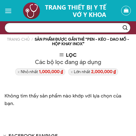
Skip
to
content
Tìm
kiếm:
TRANG CHỦ
/
SẢN PHẨM ĐƯỢC GẮN THẺ “PEN - KÉO - DAO MỔ -
HỘP KHAY INOX”
LỌC
Các bộ lọc đang áp dụng
Nhỏ nhất
1,000,000
₫
Lớn nhất
2,000,000
₫
Không tìm thấy sản phẩm nào khớp với lựa chọn của
bạn.