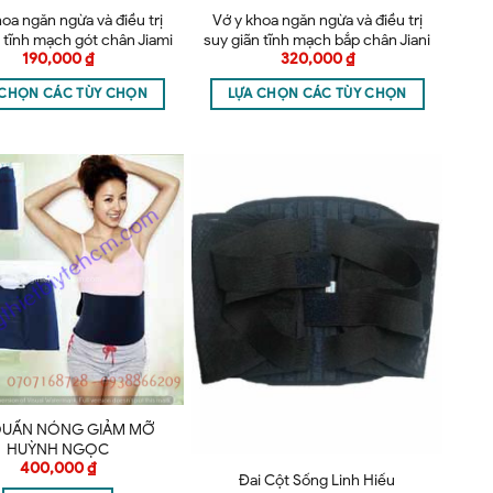
hoa ngăn ngừa và điều trị
Vớ y khoa ngăn ngừa và điều trị
 tĩnh mạch gót chân Jiami
suy giãn tĩnh mạch bắp chân Jiani
190,000
₫
320,000
₫
Ý – Vớ gót
Ý – Vớ ngắn
 CHỌN CÁC TÙY CHỌN
LỰA CHỌN CÁC TÙY CHỌN
QUẤN NÓNG GIẢM MỠ
HUỲNH NGỌC
400,000
₫
Đai Cột Sống Linh Hiếu