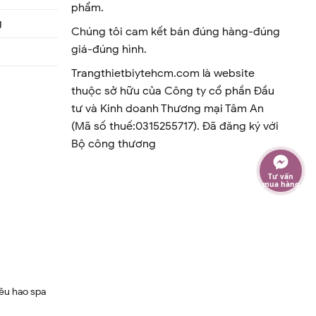
phẩm.
g
Chúng tôi cam kết bán đúng hàng-đúng
giá-đúng hình.
Trangthietbiytehcm.com là website
thuộc sở hữu của Công ty cổ phần Đầu
tư và Kinh doanh Thương mại Tâm An
(Mã số thuế:0315255717). Đã đăng ký với
Bộ công thương
Tư vấn
mua hàng
iêu hao spa