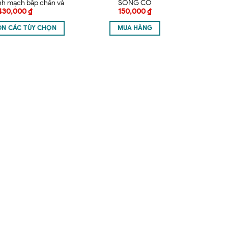
ĩnh mạch bắp chân và
SỐNG CỔ
430,000
₫
150,000
₫
ùi Jiani Italy
ỌN CÁC TÙY CHỌN
MUA HÀNG