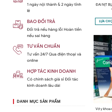
1 ngày nội thành & 2 ngày tỉnh
ĐAI NỊT 
lẻ
BAO ĐỔI TRẢ
LỰA CH
Đổi trả nếu hàng lỗi Hoàn tiền
nếu sai hàng
TƯ VẤN CHUẨN
Tư vấn 24/7 Qua điện thoại và
online
HỢP TÁC KINH DOANH
Có chính sách giá sỉ Đối tác
kinh doanh lâu dài
DANH MỤC SẢN PHẨM
Vớ y khoa 