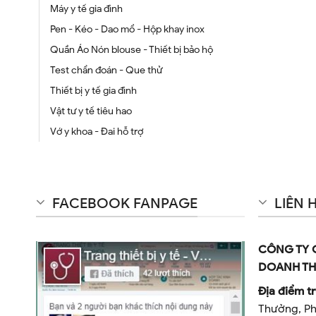
Máy y tế gia đình
Pen - Kéo - Dao mổ - Hộp khay inox
Quần Áo Nón blouse - Thiết bị bảo hộ
Test chẩn đoán - Que thử
Thiết bị y tế gia đình
Vật tư y tế tiêu hao
Vớ y khoa - Đai hỗ trợ
FACEBOOK FANPAGE
LIÊN 
CÔNG TY 
DOANH TH
Địa điểm tr
Thưởng, Ph