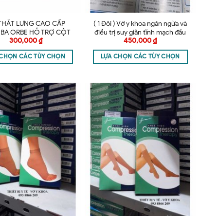
 THẮT LƯNG CAO CẤP
( 1 Đôi ) Vớ y khoa ngăn ngừa và
BA ORBE HỖ TRỢ CỘT
điều trị suy giãn tĩnh mạch đầu
300,000
₫
450,000
₫
SỐNG
gối Jiami – Vớ gối
 CHỌN CÁC TÙY CHỌN
LỰA CHỌN CÁC TÙY CHỌN