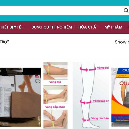
THIẾT BỊ Y TẾ
DỤNG CỤ THÍ NGHIỆM
HÓA CHẤT
MỸ PHẨM
Showing
 TRỢ”