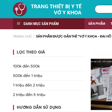
Skip
Tìm
to
kiếm:
content
DANH MỤC SẢN PHẨM
SẢN PHẨM
TRANG CHỦ
/
SẢN PHẨM ĐƯỢC GẮN THẺ “VỚ Y KHOA - ĐAI HỖ
LỌC THEO GIÁ
100k đến 500k
500k đến 1 triệu
1 triệu đến 2 triệu
2 triệu đến 5 triệu
HƯỚNG DẪN SỬ DỤNG