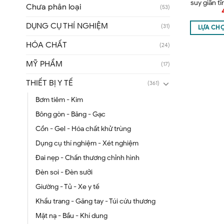
suy giãn t
Chưa phân loại
(53)
đ
DỤNG CỤ THÍ NGHIỆM
(31)
LỰA CH
HÓA CHẤT
(24)
MỸ PHẨM
(17)
THIẾT BỊ Y TẾ
(361)
Bơm tiêm - Kim
Bông gòn - Băng - Gạc
Cồn - Gel - Hóa chất khử trùng
Dụng cụ thí nghiệm - Xét nghiệm
Đai nẹp - Chấn thương chỉnh hình
Đèn soi - Đèn sưởi
Giường - Tủ - Xe y tế
Khẩu trang - Găng tay - Túi cứu thương
Mặt nạ - Bầu - Khí dung