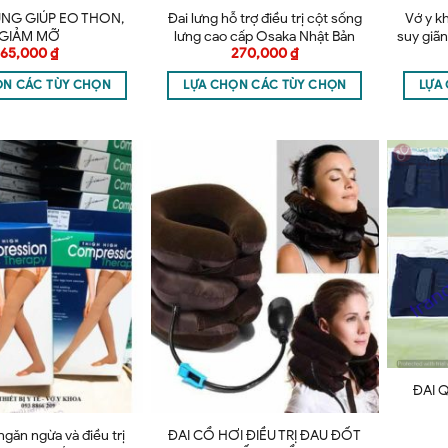
BỤNG GIÚP EO THON,
Đai lưng hỗ trợ điều trị cột sống
Vớ y k
GIẢM MỠ
lưng cao cấp Osaka Nhật Bản
suy giãn
65,000
₫
270,000
₫
ỌN CÁC TÙY CHỌN
LỰA CHỌN CÁC TÙY CHỌN
LỰA
ĐAI 
ngăn ngừa và điều trị
ĐAI CỔ HƠI ĐIỀU TRỊ ĐAU ĐỐT