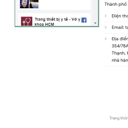
Thành phố 
Điện th
Email:
Địa điể
354/78A
Thạnh,
nhà hà
Trang thôn