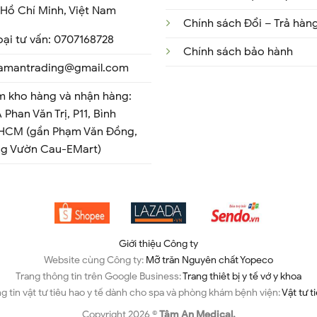
Hồ Chí Minh, Việt Nam
Chính sách Đổi – Trả hàn
oại tư vấn: 0707168728
Chính sách bảo hành
 tamantrading@gmail.com
m kho hàng và nhận hàng:
 Phan Văn Trị, P11, Bình
 HCM (gần Phạm Văn Đồng,
ng Vườn Cau-EMart)
Giới thiệu Công ty
Website cùng Công ty:
Mỡ trăn Nguyên chất Yopeco
Trang thông tin trên Google Business:
Trang thiêt bị y tế vớ y khoa
g tin vật tư tiêu hao y tế dành cho spa và phòng khám bệnh viện:
Vật tư t
Copyright 2026 ©
Tâm An Medical.