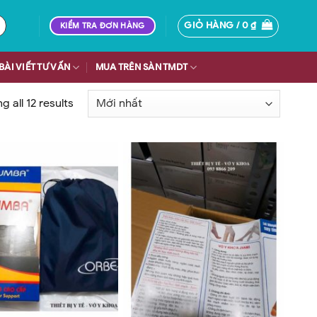
GIỎ HÀNG /
0
₫
KIỂM TRA ĐƠN HÀNG
BÀI VIẾT TƯ VẤN
MUA TRÊN SÀN TMDT
 all 12 results