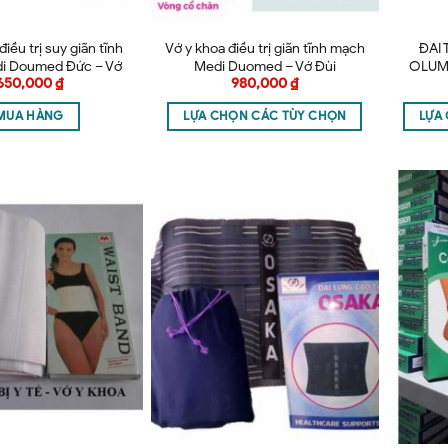
điều trị suy giãn tĩnh
Vớ y khoa điều trị giãn tĩnh mạch
ĐAI
i Doumed Đức – Vớ
Medi Duomed – Vớ Đùi
OLUM
650,000
₫
980,000
₫
ngắn
MUA HÀNG
LỰA CHỌN CÁC TÙY CHỌN
LỰA