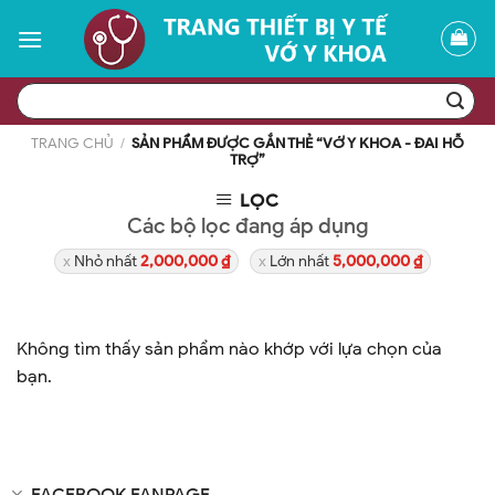
Skip
to
content
Tìm
kiếm:
TRANG CHỦ
/
SẢN PHẨM ĐƯỢC GẮN THẺ “VỚ Y KHOA - ĐAI HỖ
TRỢ”
LỌC
Các bộ lọc đang áp dụng
Nhỏ nhất
2,000,000
₫
Lớn nhất
5,000,000
₫
Không tìm thấy sản phẩm nào khớp với lựa chọn của
bạn.