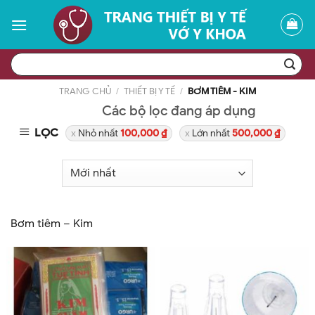
Skip
to
content
Tìm
kiếm:
TRANG CHỦ
/
THIẾT BỊ Y TẾ
/
BƠM TIÊM - KIM
Các bộ lọc đang áp dụng
LỌC
Nhỏ nhất
100,000
₫
Lớn nhất
500,000
₫
Bơm tiêm – Kim