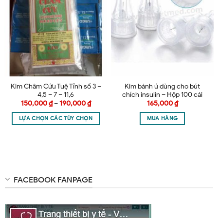
Kim Châm Cứu Tuệ Tĩnh số 3 –
Kim bánh ú dùng cho bút
4,5 – 7 – 11,6
chích insulin – Hộp 100 cái
150,000
₫
–
190,000
₫
165,000
₫
LỰA CHỌN CÁC TÙY CHỌN
MUA HÀNG
FACEBOOK FANPAGE