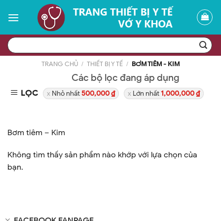
Skip
to
content
Tìm
kiếm:
TRANG CHỦ
/
THIẾT BỊ Y TẾ
/
BƠM TIÊM - KIM
Các bộ lọc đang áp dụng
LỌC
Nhỏ nhất
500,000
₫
Lớn nhất
1,000,000
₫
Bơm tiêm – Kim
Không tìm thấy sản phẩm nào khớp với lựa chọn của
bạn.
FACEBOOK FANPAGE