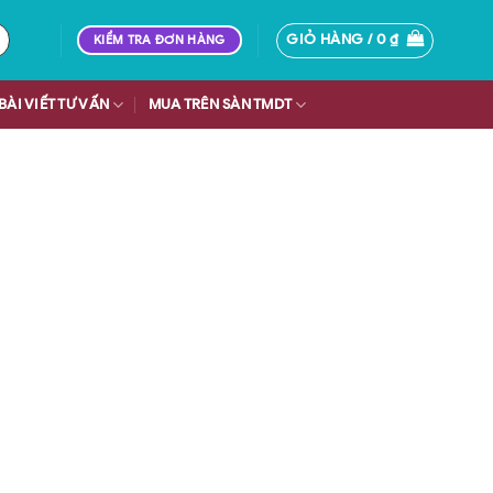
GIỎ HÀNG /
0
₫
KIỂM TRA ĐƠN HÀNG
BÀI VIẾT TƯ VẤN
MUA TRÊN SÀN TMDT