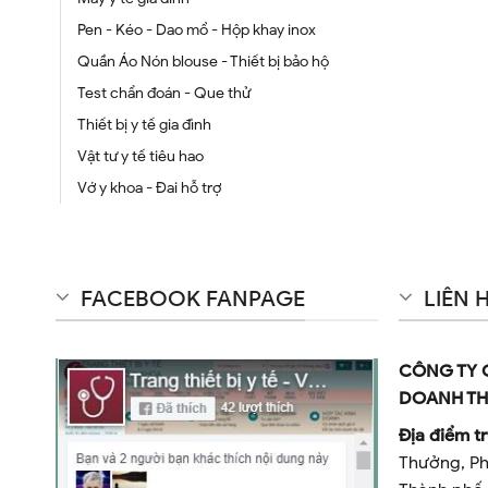
Pen - Kéo - Dao mổ - Hộp khay inox
Quần Áo Nón blouse - Thiết bị bảo hộ
Test chẩn đoán - Que thử
Thiết bị y tế gia đình
Vật tư y tế tiêu hao
Vớ y khoa - Đai hỗ trợ
FACEBOOK FANPAGE
LIÊN 
CÔNG TY 
DOANH TH
Địa điểm tr
Thưởng, Ph