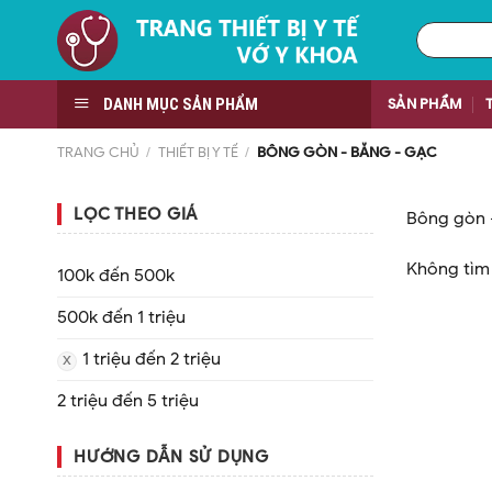
Skip
Tìm
to
kiếm:
content
DANH MỤC SẢN PHẨM
SẢN PHẨM
TRANG CHỦ
/
THIẾT BỊ Y TẾ
/
BÔNG GÒN - BĂNG - GẠC
LỌC THEO GIÁ
Bông gòn 
Không tìm 
100k đến 500k
500k đến 1 triệu
1 triệu đến 2 triệu
2 triệu đến 5 triệu
HƯỚNG DẪN SỬ DỤNG