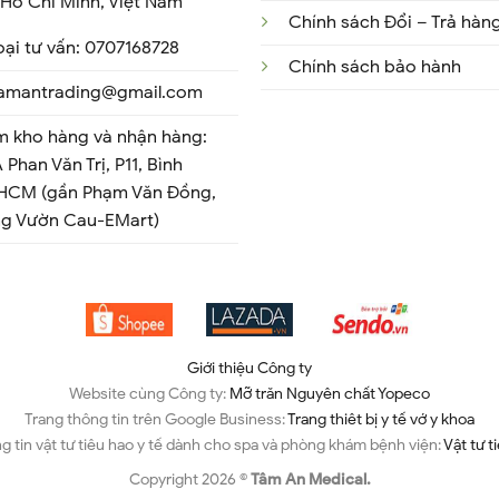
Hồ Chí Minh, Việt Nam
Chính sách Đổi – Trả hàn
oại tư vấn: 0707168728
Chính sách bảo hành
 tamantrading@gmail.com
m kho hàng và nhận hàng:
 Phan Văn Trị, P11, Bình
 HCM (gần Phạm Văn Đồng,
ng Vườn Cau-EMart)
Giới thiệu Công ty
Website cùng Công ty:
Mỡ trăn Nguyên chất Yopeco
Trang thông tin trên Google Business:
Trang thiêt bị y tế vớ y khoa
g tin vật tư tiêu hao y tế dành cho spa và phòng khám bệnh viện:
Vật tư t
Copyright 2026 ©
Tâm An Medical.