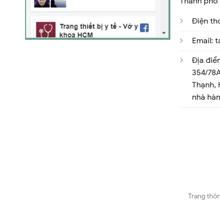
Thành phố 
Điện th
Email:
Địa điể
354/78A
Thạnh,
nhà hà
Trang thôn