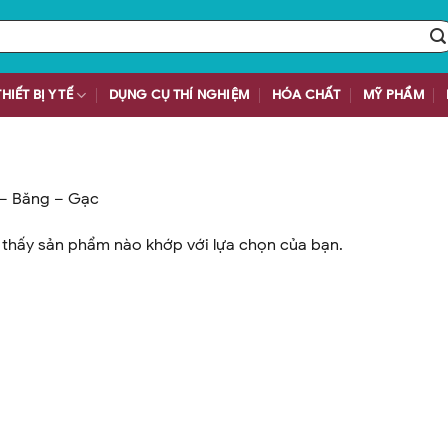
THIẾT BỊ Y TẾ
DỤNG CỤ THÍ NGHIỆM
HÓA CHẤT
MỸ PHẨM
– Băng – Gạc
thấy sản phẩm nào khớp với lựa chọn của bạn.