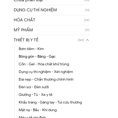
Chưa phân loại
(53)
DỤNG CỤ THÍ NGHIỆM
(31)
HÓA CHẤT
(24)
MỸ PHẨM
(17)
THIẾT BỊ Y TẾ
(361)
Bơm tiêm - Kim
Bông gòn - Băng - Gạc
Cồn - Gel - Hóa chất khử trùng
Dụng cụ thí nghiệm - Xét nghiệm
Đai nẹp - Chấn thương chỉnh hình
Đèn soi - Đèn sưởi
Giường - Tủ - Xe y tế
Khẩu trang - Găng tay - Túi cứu thương
Mặt nạ - Bầu - Khí dung
Máy y tế gia đình