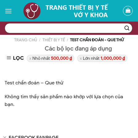
Skip
to
content
Tìm
kiếm:
TRANG CHỦ
/
THIẾT BỊ Y TẾ
/
TEST CHẨN ĐOÁN - QUE THỬ
Các bộ lọc đang áp dụng
LỌC
Nhỏ nhất
500,000
₫
Lớn nhất
1,000,000
₫
Test chẩn đoán – Que thử
Không tìm thấy sản phẩm nào khớp với lựa chọn của
bạn.
FACEBOOK FANPAGE