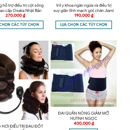
g hỗ trợ điều trị cột sống
Vớ y khoa ngăn ngừa và điều trị
cao cấp Osaka Nhật Bản
suy giãn tĩnh mạch gót chân Jiami
270,000
₫
190,000
₫
Ý – Vớ gót
 CHỌN CÁC TÙY CHỌN
LỰA CHỌN CÁC TÙY CHỌN
ĐAI QUẤN NÓNG GIẢM MỠ
HUỲNH NGỌC
400,000
₫
 HƠI ĐIỀU TRỊ ĐAU ĐỐT