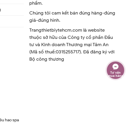
phẩm.
g
Chúng tôi cam kết bán đúng hàng-đúng
giá-đúng hình.
Trangthietbiytehcm.com là website
thuộc sở hữu của Công ty cổ phần Đầu
tư và Kinh doanh Thương mại Tâm An
(Mã số thuế:0315255717). Đã đăng ký với
Bộ công thương
Tư vấn
mua hàng
iêu hao spa