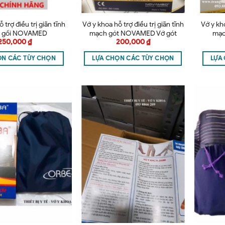
 trợ điều trị giãn tĩnh
Vớ y khoa hỗ trợ điều trị giãn tĩnh
Vớ y kho
 gối NOVAMED
mạch gót NOVAMED Vớ gót
mạc
250,000
₫
200,000
₫
NO
ỌN CÁC TÙY CHỌN
LỰA CHỌN CÁC TÙY CHỌN
LỰA