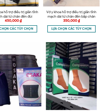
a hỗ trợ điều trị giãn tĩnh
Vớ y khoa hỗ trợ điều trị giãn tĩnh
h dài từ chân đến đùi
mạch dài từ chân đến bắp chân
450,000
₫
350,000
₫
VAMED – Thổ Nhĩ Kì
NOVAMED Thổ Nhĩ Kỳ
 CHỌN CÁC TÙY CHỌN
LỰA CHỌN CÁC TÙY CHỌN