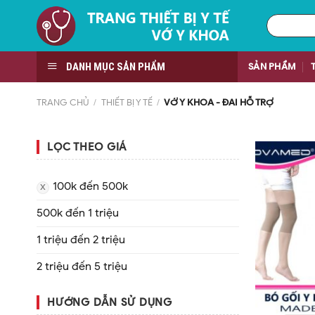
Skip
Tìm
to
kiếm:
content
DANH MỤC SẢN PHẨM
SẢN PHẨM
TRANG CHỦ
/
THIẾT BỊ Y TẾ
/
VỚ Y KHOA - ĐAI HỖ TRỢ
LỌC THEO GIÁ
100k đến 500k
500k đến 1 triệu
1 triệu đến 2 triệu
2 triệu đến 5 triệu
HƯỚNG DẪN SỬ DỤNG