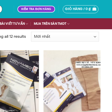
GIỎ HÀNG /
0
₫
KIỂM TRA ĐƠN HÀNG
BÀI VIẾT TƯ VẤN
MUA TRÊN SÀN TMDT
 all 12 results