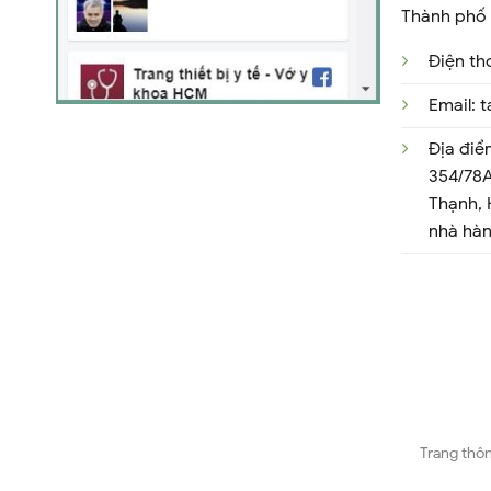
Thành phố 
Điện th
Email:
Địa điể
354/78A
Thạnh,
nhà hà
Trang thôn