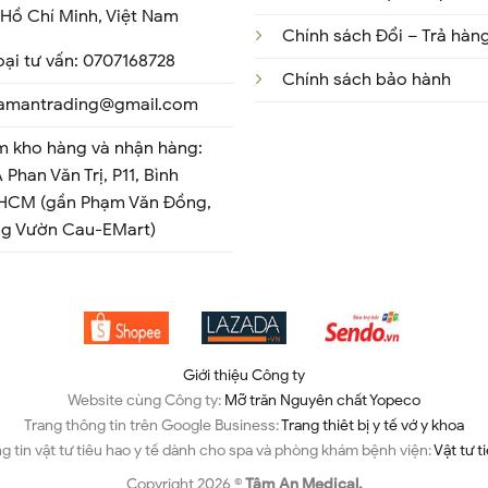
Hồ Chí Minh, Việt Nam
Chính sách Đổi – Trả hàn
oại tư vấn: 0707168728
Chính sách bảo hành
 tamantrading@gmail.com
m kho hàng và nhận hàng:
 Phan Văn Trị, P11, Bình
 HCM (gần Phạm Văn Đồng,
ng Vườn Cau-EMart)
Giới thiệu Công ty
Website cùng Công ty:
Mỡ trăn Nguyên chất Yopeco
Trang thông tin trên Google Business:
Trang thiêt bị y tế vớ y khoa
g tin vật tư tiêu hao y tế dành cho spa và phòng khám bệnh viện:
Vật tư t
Copyright 2026 ©
Tâm An Medical.