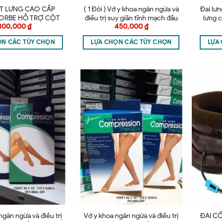
ẮT LƯNG CAO CẤP
( 1 Đôi ) Vớ y khoa ngăn ngừa và
Đai lưn
ORBE HỖ TRỢ CỘT
điều trị suy giãn tĩnh mạch đầu
lưng 
300,000
₫
450,000
₫
SỐNG
gối Jiami – Vớ gối
ỌN CÁC TÙY CHỌN
LỰA CHỌN CÁC TÙY CHỌN
LỰA
ngăn ngừa và điều trị
Vớ y khoa ngăn ngừa và điều trị
ĐAI CỔ