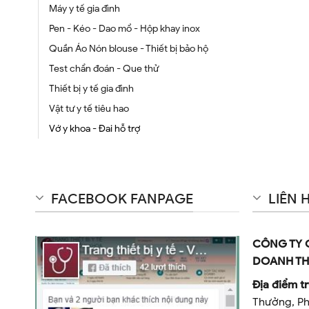
Máy y tế gia đình
Pen - Kéo - Dao mổ - Hộp khay inox
Quần Áo Nón blouse - Thiết bị bảo hộ
Test chẩn đoán - Que thử
Thiết bị y tế gia đình
Vật tư y tế tiêu hao
Vớ y khoa - Đai hỗ trợ
FACEBOOK FANPAGE
LIÊN 
CÔNG TY 
DOANH TH
Địa điểm tr
Thưởng, Ph