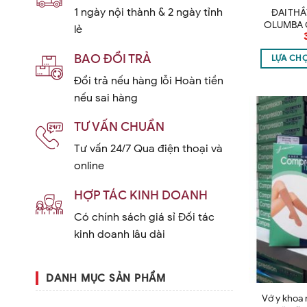
1 ngày nội thành & 2 ngày tỉnh
ĐAI TH
OLUMBA 
lẻ
BAO ĐỔI TRẢ
LỰA CH
Đổi trả nếu hàng lỗi Hoàn tiền
nếu sai hàng
TƯ VẤN CHUẨN
Tư vấn 24/7 Qua điện thoại và
online
HỢP TÁC KINH DOANH
Có chính sách giá sỉ Đối tác
kinh doanh lâu dài
DANH MỤC SẢN PHẨM
Vớ y khoa 