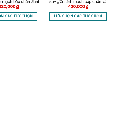
nh mạch bắp chân Jiani
suy giãn tĩnh mạch bắp chân và
320,000
₫
430,000
₫
 – Vớ ngắn
đùi Jiani Italy
ỌN CÁC TÙY CHỌN
LỰA CHỌN CÁC TÙY CHỌN