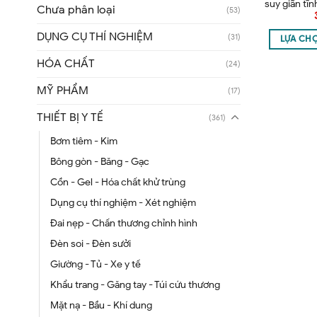
suy giãn tĩ
Chưa phân loại
(53)
Ý
DỤNG CỤ THÍ NGHIỆM
(31)
LỰA CH
HÓA CHẤT
(24)
MỸ PHẨM
(17)
THIẾT BỊ Y TẾ
(361)
Bơm tiêm - Kim
Bông gòn - Băng - Gạc
Cồn - Gel - Hóa chất khử trùng
Dụng cụ thí nghiệm - Xét nghiệm
Đai nẹp - Chấn thương chỉnh hình
Đèn soi - Đèn sưởi
Giường - Tủ - Xe y tế
Khẩu trang - Găng tay - Túi cứu thương
Mặt nạ - Bầu - Khí dung