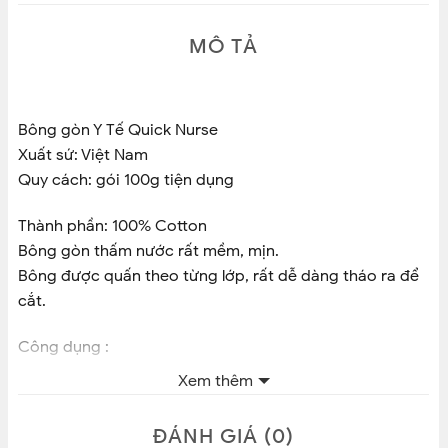
MÔ TẢ
Bông gòn Y Tế Quick Nurse
Xuất sứ: Việt Nam
Quy cách: gói 100g tiện dụng
Thành phần: 100% Cotton
Bông gòn thấm nước rất mềm, mịn.
Bông được quấn theo từng lớp, rất dễ dàng tháo ra để
cắt.
Công dụng :
– Vệ sinh cá nhân, vệ sinh vết thương , bịt tai cho mẹ
Xem thêm
sau sinh , dùng trong y tế
– Dùng sát trùng khi tiêm, lau rửa vết thương và thấm
ĐÁNH GIÁ (0)
máu, vệ sinh cho em bé.