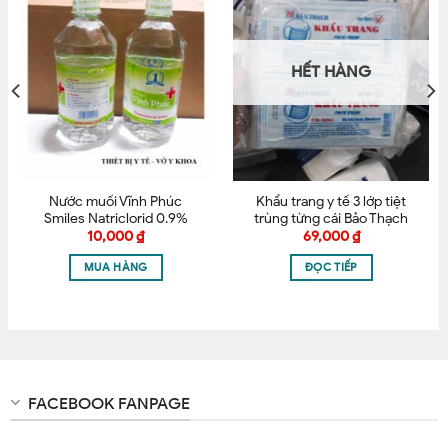
điều dưỡng….
Tên
*
HÌNH THẬT HÀNG THẬT – CAM KẾT BÁN HÀNG CHÍNH
HẾT HÀNG
HÃNG
Email
*
Nước muối Vĩnh Phúc
Khẩu trang y tế 3 lớp tiệt
Lưu tên của tôi, email, và trang web trong trình
Smiles Natriclorid 0.9%
trùng từng cái Bảo Thạch
500ml
duyệt này cho lần bình luận kế tiếp của tôi.
10,000
₫
69,000
₫
MUA HÀNG
ĐỌC TIẾP
FACEBOOK FANPAGE