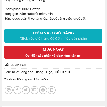
Quy cách: gói 100g tiện dụng
Thành phần: 100% Cotton
Bông gòn thấm nước rất mềm, mịn.
Bông được quấn theo từng lớp, rất dễ dàng tháo ra để cắt.
Công dụng :
– Vệ sinh cá nhân, vệ sinh vết thương , bịt tai cho mẹ sau sinh , dùng
THÊM VÀO GIỎ HÀNG
trong y tế
Click vào giỏ hàng để đặt nhiều sản phẩm
– Dùng sát trùng khi tiêm, lau rửa vết thương và thấm máu, vệ sinh
cho em bé.
MUA NGAY
Hướng dẫn sử dụng
Gọi điện xác nhận và giao hàng tận nơi
Phải tiệt trùng đối với điều trị, phẫu thuật đặc biệt.
Mã:
1379849531
Hướng dẫn bả
Danh mục:
Bông gòn - Băng - Gạc
,
THIẾT BỊ Y TẾ
Từ khóa:
Bông gòn - Băng - Gạc