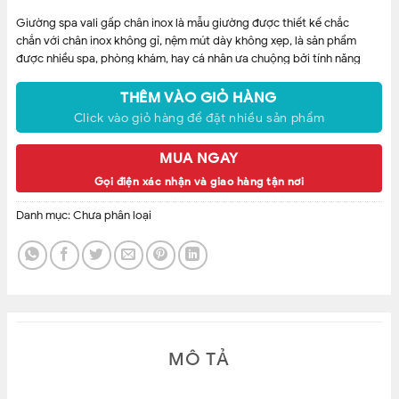
Giường spa vali gấp chân inox là mẫu giường được thiết kế chắc
chắn với chân inox không gỉ, nệm mút dày không xẹp, là sản phẩm
được nhiều spa, phòng khám, hay cá nhân ưa chuộng bởi tính năng
tiện lợi, dễ dàng xếp lại để di chuyển đường xa, hay đi du lịch, …
THÊM VÀO GIỎ HÀNG
Click vào giỏ hàng để đặt nhiều sản phẩm
MUA NGAY
Gọi điện xác nhận và giao hàng tận nơi
Danh mục:
Chưa phân loại
MÔ TẢ