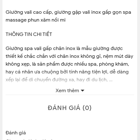
Giường vali cao cấp, giường gập vali inox gấp gọn spa
massage phun xăm nối mi
THÔNG TIN CHI TIẾT
Giường spa vali gấp chân inox là mẫu giường được
thiết kế chắc chắn với chân inox không gỉ, nệm mút dày
không xẹp, là sản phẩm được nhiều spa, phòng khám,
hay cá nhân ưa chuộng bởi tính năng tiện lợi, dễ dàng
xếp lại để di chuyển đường xa, hay đi du lịch, …
Xem thêm
Thông số kỹ thuật giường spa vali gấp chân inox:
ĐÁNH GIÁ (0)
+ Kích thước gấp: DxRxC: 90*60*20 cm
+ Kích thước lắp sẵn: DxRxC: 180*60*65 cm.
Đánh giá
+ Màu Sắc : Đen luôn sẵn hàng, và Màu sắc khác theo