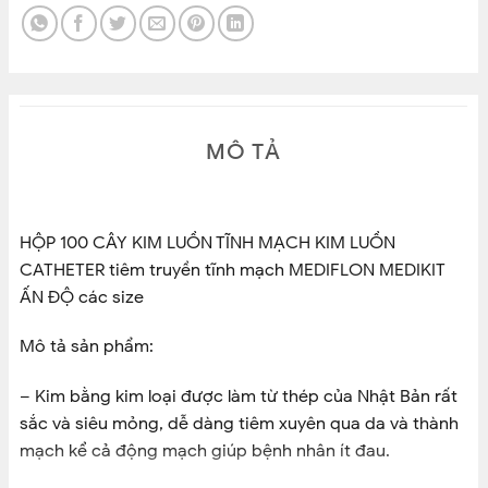
– Có nhiều kích cỡ kim, thích hợp với bệnh nhân người lớn, trẻ em.
Mỗi cỡ kim có màu riêng biệt ở đốc kim và ở vỏ, dễ nhận biết, lựa
chọn, giảm thiểu nhầm lẫn đặc biệt trong các tình huống cấp cứu.
MÔ TẢ
HỘP 100 CÂY KIM LUỒN TĨNH MẠCH KIM LUỒN
CATHETER tiêm truyền tĩnh mạch MEDIFLON MEDIKIT
ẤN ĐỘ các size
Mô tả sản phẩm:
– Kim bằng kim loại được làm từ thép của Nhật Bản rất
sắc và siêu mỏng, dễ dàng tiêm xuyên qua da và thành
mạch kể cả động mạch giúp bệnh nhân ít đau.