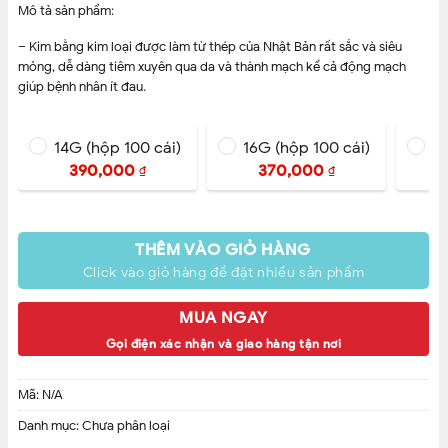
Mô tả sản phẩm:
– Kim bằng kim loại được làm từ thép của Nhật Bản rất sắc và siêu
mỏng, dễ dàng tiêm xuyên qua da và thành mạch kể cả động mạch
giúp bệnh nhân ít đau.
– Kim bằng silicon ôm chặt kim bằng kim loại được làm bằng nhựa
FEP (Teflon) giúp kim có tính đàn hồi cao và không bị gẫy gập. Ngoài
14G (hộp 100 cái)
16G (hộp 100 cái)
18
ra trên kim có in đường cản quang, giúp theo dõi dòng chảy một
390,000
370,000
₫
₫
cách dễ dàng.
– Cánh nhựa được thiết kế mềm dẻo cho phép đặt được ở nhiều khu
vực khác nhau trên cơ thể như cổ, bẹn, cẳng tay, mu tay, mu chân,
THÊM VÀO GIỎ HÀNG
trán…
Click vào giỏ hàng để đặt nhiều sản phẩm
– Van điều khiển đóng/mở giúp việc tiêm thuốc được duy trì đều đặn.
MUA NGAY
– Ống nhựa bảo vệ bao ngoài giúp phòng ngừa tai nạn nguy hiểm từ
Gọi điện xác nhận và giao hàng tận nơi
kim.
– Tiệt trùng bằng trùm điện tử, không gây dị ứng cho bệnh nhân và
Mã:
N/A
thân thiện với môi trường.
Danh mục:
Chưa phân loại