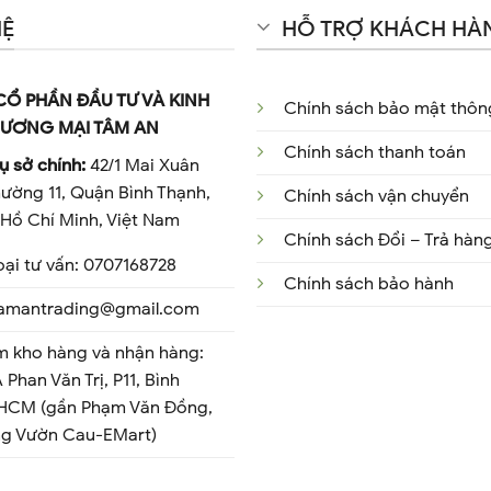
HỆ
HỖ TRỢ KHÁCH HÀ
CỔ PHẦN ĐẦU TƯ VÀ KINH
Chính sách bảo mật thông
ƯƠNG MẠI TÂM AN
Chính sách thanh toán
ụ sở chính:
42/1 Mai Xuân
ường 11, Quận Bình Thạnh,
Chính sách vận chuyển
Hồ Chí Minh, Việt Nam
Chính sách Đổi – Trả hàn
oại tư vấn: 0707168728
Chính sách bảo hành
 tamantrading@gmail.com
m kho hàng và nhận hàng:
 Phan Văn Trị, P11, Bình
 HCM (gần Phạm Văn Đồng,
ng Vườn Cau-EMart)