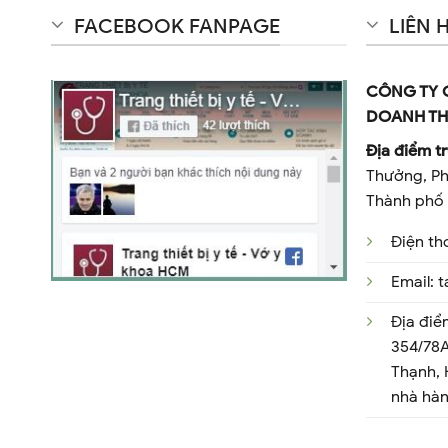
FACEBOOK FANPAGE
LIÊN 
CÔNG TY 
DOANH TH
Địa điểm tr
Thưởng, Ph
Thành phố 
Điện th
Email:
Địa điể
354/78A
Thạnh,
nhà hà