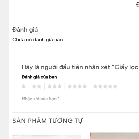
+ Giấy lọc Newstar 202 Đường kính 180mm, 100 Tờ/Hộp
CAM KẾT BÁN HÀNG CHÍNH HÃNG
Đánh giá
Chưa có đánh giá nào.
Hãy là người đầu tiên nhận xét “Giấy lọ
Đánh giá của bạn
1
2
3
4
5
Nhận xét của bạn
*
SẢN PHẨM TƯƠNG TỰ