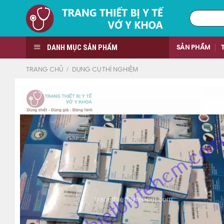
Skip
Tìm
to
kiếm:
content
DANH MỤC SẢN PHẨM
SẢN PHẨM
TRANG CHỦ
/
DỤNG CỤ THÍ NGHIỆM