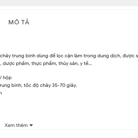
MÔ TẢ
g chảy trung bình dùng để lọc cặn làm trong dung dịch, được
, dược phẩm, thực phẩm, thủy sản, y tế…
ờ/ hộp
trung bình, tốc độ chảy 35-70 giây.
m
Xem thêm