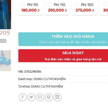
Phi 90
Phi 110
Phi 150
180,000
250,000
275,000
3
₫
₫
₫
THÊM VÀO GIỎ HÀNG
Click vào giỏ hàng để đặt nhiều sản phẩm
MUA NGAY
Gọi điện xác nhận và giao hàng tận nơi
Mã:
2052288386
Danh mục:
DỤNG CỤ THÍ NGHIỆM
Từ khóa:
DỤNG CỤ THÍ NGHIỆM