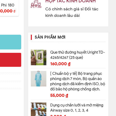
HỢP TÁC KINH DOANH
Phi 180
Có chính sách giá sỉ Đối tác
00,000
₫
kinh doanh lâu dài
SẢN PHẨM MỚI
Que thử đường huyết Uright TD-
4265/4267 (25 que)
160,000
₫
[ Chuẩn bộ y tế] Bộ trang phục
phòng dịch 7 món, Bộ quần áo
phòng dịch đã kiểm định ISO, bộ
đồ bảo hộ phòng chống dịch.
55,000
₫
Dụng cụ chắn lưỡi và mở miệng
Airway size 0, 1, 2, 3, 4