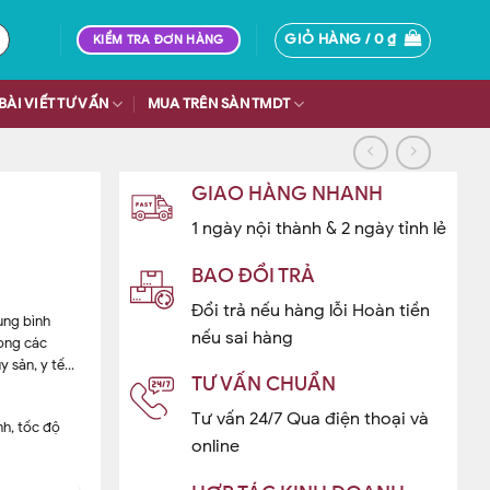
GIỎ HÀNG /
0
₫
KIỂM TRA ĐƠN HÀNG
BÀI VIẾT TƯ VẤN
MUA TRÊN SÀN TMDT
GIAO HÀNG NHANH
1 ngày nội thành & 2 ngày tỉnh lẻ
BAO ĐỔI TRẢ
Đổi trả nếu hàng lỗi Hoàn tiền
ung bình
nếu sai hàng
rong các
y sản, y tế…
TƯ VẤN CHUẨN
Tư vấn 24/7 Qua điện thoại và
nh, tốc độ
online