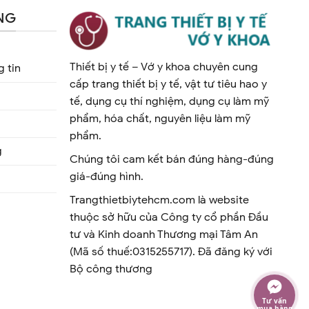
NG
Thiết bị y tế – Vớ y khoa chuyên cung
 tin
cấp trang thiết bị y tế, vật tư tiêu hao y
tế, dụng cụ thí nghiệm, dụng cụ làm mỹ
phẩm, hóa chất, nguyên liệu làm mỹ
phẩm.
g
Chúng tôi cam kết bán đúng hàng-đúng
giá-đúng hình.
Trangthietbiytehcm.com là website
thuộc sở hữu của Công ty cổ phần Đầu
tư và Kinh doanh Thương mại Tâm An
(Mã số thuế:0315255717). Đã đăng ký với
Bộ công thương
Tư vấn
mua hàng