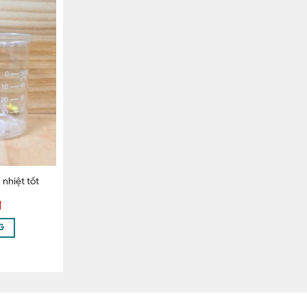
 nhiệt tốt
₫
G