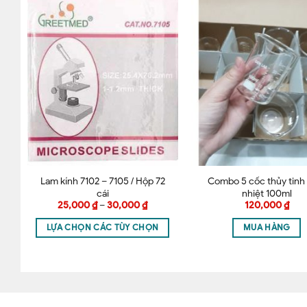
Tên
*
Lưu tên của tôi, email, và trang web trong trình duyệt 
 –
Lam kính 7102 – 7105 / Hộp 72
Combo 5 cốc thủy tinh
cái
nhiệt 100ml
25,000
₫
–
30,000
₫
120,000
₫
LỰA CHỌN CÁC TÙY CHỌN
MUA HÀNG