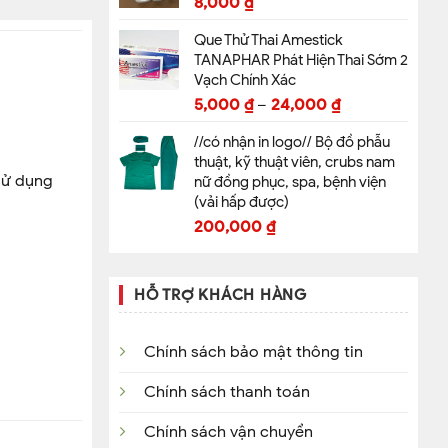
8,000
₫
Que Thử Thai Amestick
TANAPHAR Phát Hiện Thai Sớm 2
Vạch Chính Xác
5,000
₫
–
24,000
₫
//có nhận in logo// Bộ đồ phẫu
thuật, kỹ thuật viên, crubs nam
 sử dụng
nữ đồng phục, spa, bệnh viện
(vải hấp được)
200,000
₫
HỖ TRỢ KHÁCH HÀNG
Chính sách bảo mật thông tin
Chính sách thanh toán
Chính sách vận chuyển