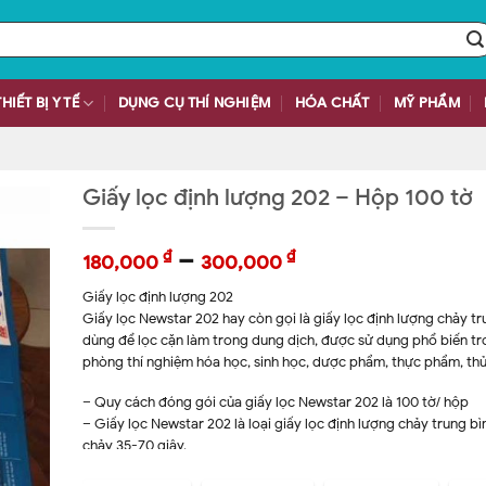
THIẾT BỊ Y TẾ
DỤNG CỤ THÍ NGHIỆM
HÓA CHẤT
MỸ PHẨM
Giấy lọc định lượng 202 – Hộp 100 tờ
–
₫
₫
180,000
300,000
Giấy lọc định lượng 202
Giấy lọc Newstar 202 hay còn gọi là giấy lọc định lượng chảy tr
dùng để lọc cặn làm trong dung dịch, được sử dụng phổ biến t
phòng thí nghiệm hóa học, sinh học, dược phẩm, thực phẩm, thủ
– Quy cách đóng gói của giấy lọc Newstar 202 là 100 tờ/ hộp
– Giấy lọc Newstar 202 là loại giấy lọc định lượng chảy trung bì
chảy 35-70 giây.
– Kích thước lỗ lọc của Giấy lọc Newstar 202 là 15-20 um