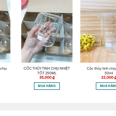
Email
*
này cho lần bình luận kế tiếp của tôi.
 chịu
CỐC THỦY TINH CHỊU NHIỆT
Cốc thủy tinh chịu
TỐT 250ML
50ml
35,000
₫
22,000
MUA HÀNG
MUA HÀN