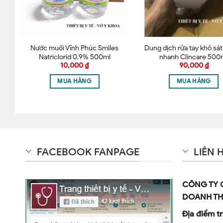
G
Nước muối Vĩnh Phúc Smiles
Dung dịch rửa tay khô sá
Natriclorid 0.9% 500ml
nhanh Clincare 500
10,000
₫
90,000
₫
MUA HÀNG
MUA HÀNG
FACEBOOK FANPAGE
LIÊN 
CÔNG TY 
DOANH TH
Địa điểm tr