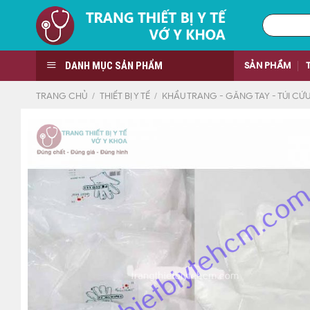
Skip
Tìm
to
kiếm:
content
DANH MỤC SẢN PHẨM
SẢN PHẨM
TRANG CHỦ
/
THIẾT BỊ Y TẾ
/
KHẨU TRANG - GĂNG TAY - TÚI C