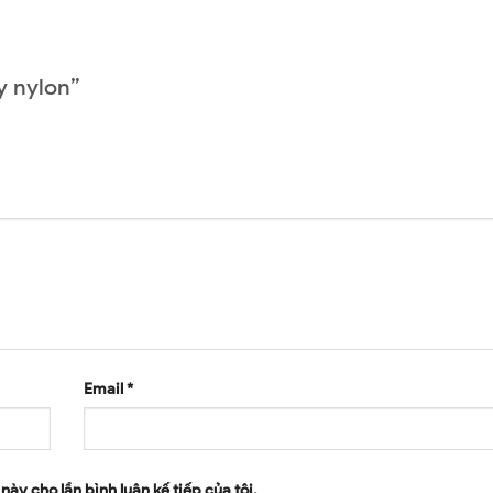
ay nylon”
Email
*
này cho lần bình luận kế tiếp của tôi.