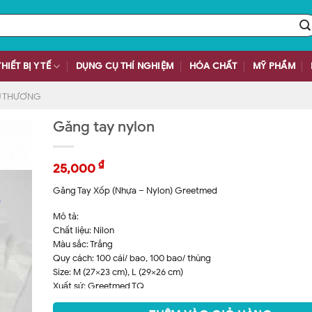
THIẾT BỊ Y TẾ
DỤNG CỤ THÍ NGHIỆM
HÓA CHẤT
MỸ PHẨM
ỨU THƯƠNG
Găng tay nylon
₫
25,000
Găng Tay Xốp (Nhựa – Nylon) Greetmed
Mô tả:
Chất liệu: Nilon
Màu sắc: Trắng
Quy cách: 100 cái/ bao, 100 bao/ thùng
Size: M (27×23 cm), L (29×26 cm)
Xuất sứ: Greetmed TQ