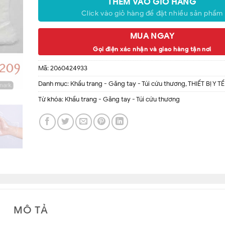
THÊM VÀO GIỎ HÀNG
Click vào giỏ hàng để đặt nhiều sản phẩm
MUA NGAY
Gọi điện xác nhận và giao hàng tận nơi
Mã:
2060424933
Danh mục:
Khẩu trang - Găng tay - Túi cứu thương
,
THIẾT BỊ Y TẾ
Từ khóa:
Khẩu trang - Găng tay - Túi cứu thương
MÔ TẢ