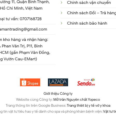
ường 11, Quận Bình Thạnh,
Chính sách vận chuyển
Hồ Chí Minh, Việt Nam
Chính sách Đổi – Trả hàn
oại tư vấn: 0707168728
Chính sách bảo hành
 tamantrading@gmail.com
m kho hàng và nhận hàng:
 Phan Văn Trị, P11, Bình
 HCM (gần Phạm Văn Đồng,
ng Vườn Cau-EMart)
Giới thiệu Công ty
Website cùng Công ty:
Mỡ trăn Nguyên chất Yopeco
Trang thông tin trên Google Business:
Trang thiêt bị y tế vớ y khoa
g tin vật tư tiêu hao y tế dành cho spa và phòng khám bệnh viện:
Vật tư t