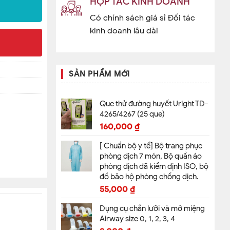
HỢP TÁC KINH DOANH
Có chính sách giá sỉ Đối tác
kinh doanh lâu dài
SẢN PHẨM MỚI
Que thử đường huyết Uright TD-
4265/4267 (25 que)
160,000
₫
[ Chuẩn bộ y tế] Bộ trang phục
phòng dịch 7 món, Bộ quần áo
phòng dịch đã kiểm định ISO, bộ
đồ bảo hộ phòng chống dịch.
55,000
₫
Dụng cụ chắn lưỡi và mở miệng
Airway size 0, 1, 2, 3, 4