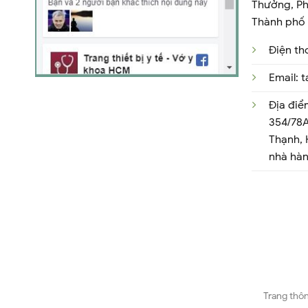
Thưởng, Ph
Thành phố 
Điện th
Email:
Địa điể
354/78A
Thạnh,
nhà hà
Trang thôn