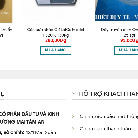
t khuẩn
Cân sức khỏe Cơ LaiCa Model
Dây truyền dịch Om
ml
PS2018 130kg
25 sợi
280,000
₫
95,000
MUA HÀNG
MUA HÀN
HỆ
HỖ TRỢ KHÁCH HÀ
CỔ PHẦN ĐẦU TƯ VÀ KINH
Chính sách bảo mật thông
ƯƠNG MẠI TÂM AN
Chính sách thanh toán
ụ sở chính:
42/1 Mai Xuân