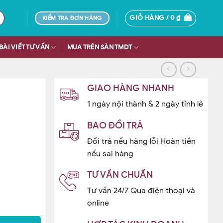
GIỎ HÀNG /
0
₫
KIỂM TRA ĐƠN HÀNG
BÀI VIẾT TƯ VẤN
MUA TRÊN SÀN TMDT
GIAO HÀNG NHANH
1 ngày nội thành & 2 ngày tỉnh lẻ
BAO ĐỔI TRẢ
Đổi trả nếu hàng lỗi Hoàn tiền
nếu sai hàng
TƯ VẤN CHUẨN
Tư vấn 24/7 Qua điện thoại và
online