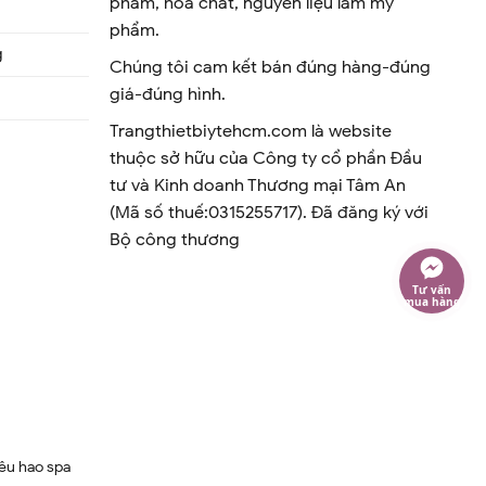
phẩm, hóa chất, nguyên liệu làm mỹ
phẩm.
g
Chúng tôi cam kết bán đúng hàng-đúng
giá-đúng hình.
Trangthietbiytehcm.com là website
thuộc sở hữu của Công ty cổ phần Đầu
tư và Kinh doanh Thương mại Tâm An
(Mã số thuế:0315255717). Đã đăng ký với
Bộ công thương
Tư vấn
mua hàng
iêu hao spa