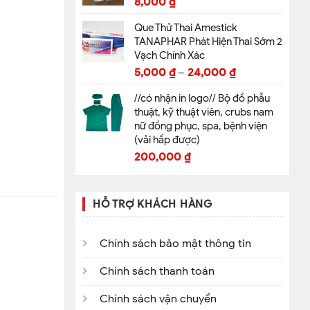
8,000
₫
Que Thử Thai Amestick
TANAPHAR Phát Hiện Thai Sớm 2
Vạch Chính Xác
5,000
₫
–
24,000
₫
//có nhận in logo// Bộ đồ phẫu
thuật, kỹ thuật viên, crubs nam
nữ đồng phục, spa, bệnh viện
(vải hấp được)
200,000
₫
HỖ TRỢ KHÁCH HÀNG
Chính sách bảo mật thông tin
Chính sách thanh toán
Chính sách vận chuyển