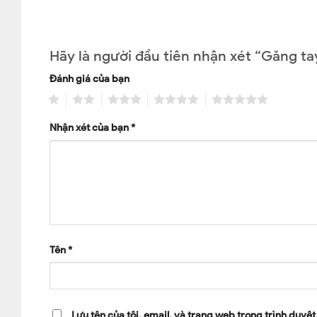
Hãy là người đầu tiên nhận xét “Găng t
Đánh giá của bạn
1
2
3
4
5
Nhận xét của bạn
*
Tên
*
Lưu tên của tôi, email, và trang web trong trình duyệt 