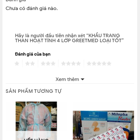
Dyoxit Nito (NO2),…
Chưa có đánh giá nào.
+ 3 lớp giấy : bảo vệ sức khỏe con người chống không
khí ô nhiễm, tạo độ thoáng và không gây kích ứng da.
– Công dụng: khử vi khuẩn qua đường hô hấp
Hãy là người đầu tiên nhận xét “KHẨU TRANG
GIÁ SỈ 1 THÙNG LIÊN HỆ
THAN HOẠT TÍNH 4 LỚP GREETMED LOẠI TỐT”
CAM KẾT BÁN HÀNG CHÍNH HÃNG – ĐÚNG GIÁ
Đánh giá của bạn
1
2
3
4
5
Nhận xét của bạn
*
Xem thêm
SẢN PHẨM TƯƠNG TỰ
Tên
*