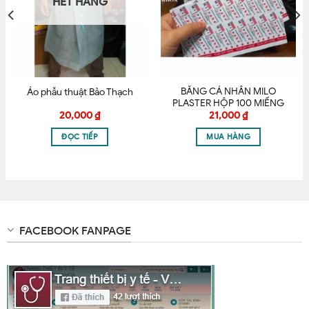
HẾT HÀNG
Email
*
BĂNG CÁ NHÂN MILO
Áo phẫu thuật Bảo Thạch
PLASTER HỘP 100 MIẾNG
Lưu tên của tôi, email, và trang web trong trình
20,000
₫
21,000
₫
duyệt này cho lần bình luận kế tiếp của tôi.
ĐỌC TIẾP
MUA HÀNG
FACEBOOK FANPAGE