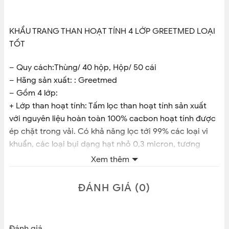
KHẨU TRANG THAN HOẠT TÍNH 4 LỚP GREETMED LOẠI
TỐT
– Quy cách:Thùng/ 40 hộp, Hộp/ 50 cái
– Hãng sản xuất: : Greetmed
– Gồm 4 lớp:
+ Lớp than hoạt tính: Tấm lọc than hoạt tính sản xuất
với nguyên liệu hoàn toàn 100% cacbon hoạt tính được
ép chặt trong vải. Có khả năng lọc tới 99% các loại vi
khuẩn, các loại bụi dạng hạt nhỏ 0,3 micron, tương
đương với công dụng của các khẩu trang đặc chủng
Xem thêm
cùa ngành y tế, không bị tác động của độ ẩm không
khí, trợ lực hô hấp. Ngăn ngừa tuyệt đối sự xâm nhập
ĐÁNH GIÁ (0)
vào đường hô hấp của hầu hết của chất ô nhiễm trong
không khí: Hydrocacbon(bao gồm Benzen, Piren
Butadien 1-3), cacbon Oxit (CO), Dyoxit Sunphun (SO2),
Đánh giá