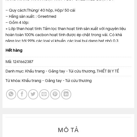
– Quy cách:Thùng/ 40 hộp, Hộp/ 50 cái
– Hãng sản xuất: : Greetmed
– Gồm 4 lớp:
+ Lớp than hoạt tính: Tấm lọc than hoạt tính sản xuất với nguyên liệu
hoàn toàn 100% cacbon hoạt tính được ép chặt trong vải. Có khả
năng lọc tới 99% các loại vi khuẩn, các loại bụi dạng hạt nhỏ 0,3
micron, tương đương với công dụng của các khẩu trang đặc chủng
Hết hàng
cùa ngành y tế, không bị tác động của độ ẩm không khí, tr
Mã:
1241662387
ĐÃ HẾT HÀNG
Danh mục:
Khẩu trang - Găng tay - Túi cứu thương
,
THIẾT BỊ Y TẾ
Tham khảo thêm:
cồn y tế
dùng để là dung dịch sát khuẩn
Từ khóa:
Khẩu trang - Găng tay - Túi cứu thương
MÔ TẢ