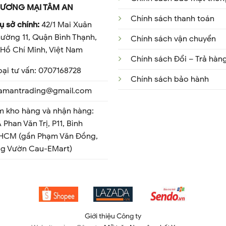
ƯƠNG MẠI TÂM AN
Chính sách thanh toán
ụ sở chính:
42/1 Mai Xuân
ường 11, Quận Bình Thạnh,
Chính sách vận chuyển
Hồ Chí Minh, Việt Nam
Chính sách Đổi – Trả hàn
oại tư vấn: 0707168728
Chính sách bảo hành
 tamantrading@gmail.com
m kho hàng và nhận hàng:
 Phan Văn Trị, P11, Bình
 HCM (gần Phạm Văn Đồng,
ng Vườn Cau-EMart)
Giới thiệu Công ty