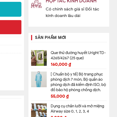
HỢP TÁC KINH DOANH
Có chính sách giá sỉ Đối tác
kinh doanh lâu dài
SẢN PHẨM MỚI
Que thử đường huyết Uright TD-
4265/4267 (25 que)
160,000
₫
[ Chuẩn bộ y tế] Bộ trang phục
phòng dịch 7 món, Bộ quần áo
phòng dịch đã kiểm định ISO, bộ
đồ bảo hộ phòng chống dịch.
55,000
₫
Dụng cụ chắn lưỡi và mở miệng
Airway size 0, 1, 2, 3, 4