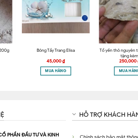
 SẢN XUẤT
tlongtainha #trietlonggiare #trietlong #waxSHINY #waxlong
này cho lần bình luận kế tiếp của tôi.
etlongbikini #waxnach #waxlông #waxlạnh #motran #mỡtră
Tổ yến thô nguyên t
 200g
Bông Tẩy Trang Elisa
tặng kè
45,000
₫
250,000
MUA HÀNG
MUA HÀN
HỆ
HỖ TRỢ KHÁCH HÀ
CỔ PHẦN ĐẦU TƯ VÀ KINH
Chính sách bảo mật thông