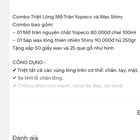
Combo Triệt Lông Mỡ Trăn Yopeco và Wax Shiny
Combo bao gồm:
– 01 Mỡ trăn nguyên chất Yopeco 80.000đ chai 100ml
– 01 Sáp wax lông thiên nhiên Shiny 90.000đ hũ 250gr
Tặng xấp 50 giấy wax và 25 que gỗ như hình
CÔNG DỤNG :
✔ Triệt tất cả các vùng lông trên cơ thể: chân, tay, mặt
✔ Se khít lỗ chân lông.
✔ Chống nhăn cực mạnh, căng da đẹp, da khoẻ.
✔ Chữa da khô, da nứt nẻ
✔ Chữa nước ăn chân tay
✔ Chữa bỏng
✔ Trị rạn da…
HƯỚNG DẪN SỬ DỤNG:
Đánh giá
Sau khi wax -> bôi tính chất triệt lông