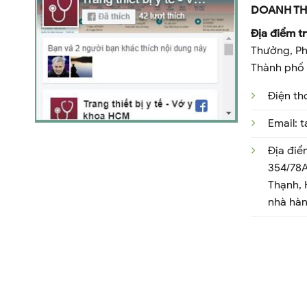
DOANH TH
Địa điểm tr
Thưởng, Ph
Thành phố 
Điện th
Email:
Địa điể
354/78A
Thạnh,
nhà hà