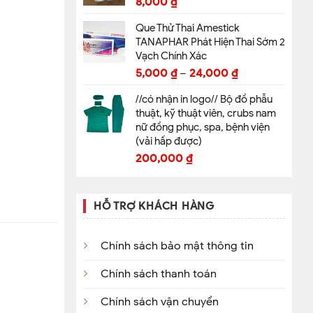
8,000
₫
Que Thử Thai Amestick
TANAPHAR Phát Hiện Thai Sớm 2
Vạch Chính Xác
5,000
₫
–
24,000
₫
//có nhận in logo// Bộ đồ phẫu
thuật, kỹ thuật viên, crubs nam
nữ đồng phục, spa, bệnh viện
(vải hấp được)
200,000
₫
HỖ TRỢ KHÁCH HÀNG
Chính sách bảo mật thông tin
Chính sách thanh toán
Chính sách vận chuyển