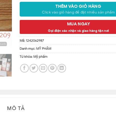
✔ Se khít lỗ chân lông.
✔ Chống nhăn cực mạnh, căng da đẹp, da khoẻ.
THÊM VÀO GIỎ HÀNG
✔ Chữa da khô, da nứt nẻ
Click vào giỏ hàng để đặt nhiều sản phẩm
✔ Chữa nước ăn chân tay
✔ Chữa bỏng
MUA NGAY
✔ Trị rạn da
Gọi điện xác nhận và giao hàng tận nơi
Mã:
1242062987
Danh mục:
MỸ PHẨM
Từ khóa:
Mỹ phẩm
MÔ TẢ