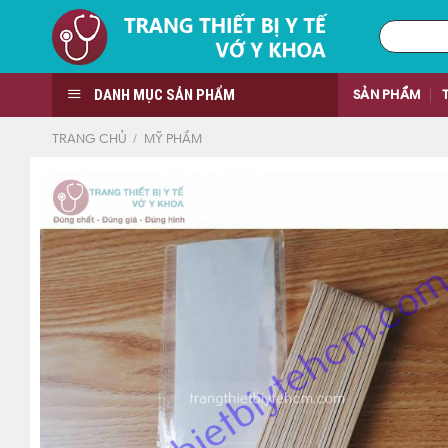
Skip
Tìm
to
kiếm:
content
DANH MỤC SẢN PHẨM
SẢN PHẨM
TRANG CHỦ
/
MỸ PHẨM