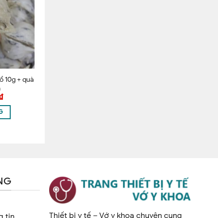
nyopeco
ổ 10g + quà
m
₫
G
NG
Thiết bị y tế – Vớ y khoa chuyên cung
 tin