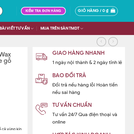
GIỎ HÀNG /
0
₫
KIỂM TRA ĐƠN HÀNG
BÀI VIẾT TƯ VẤN
MUA TRÊN SÀN TMDT
GIAO HÀNG NHANH
 Wax
e gỗ
1 ngày nội thành & 2 ngày tỉnh lẻ
BAO ĐỔI TRẢ
Đổi trả nếu hàng lỗi Hoàn tiền
nếu sai hàng
TƯ VẤN CHUẨN
Tư vấn 24/7 Qua điện thoại và
online
ể cả vùng kín