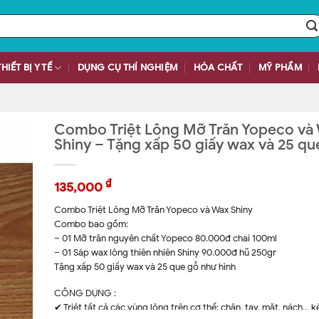
THIẾT BỊ Y TẾ
DỤNG CỤ THÍ NGHIỆM
HÓA CHẤT
MỸ PHẨM
Combo Triệt Lông Mỡ Trăn Yopeco và
Shiny – Tặng xấp 50 giấy wax và 25 qu
₫
135,000
Combo Triệt Lông Mỡ Trăn Yopeco và Wax Shiny
Combo bao gồm:
– 01 Mỡ trăn nguyên chất Yopeco 80.000đ chai 100ml
– 01 Sáp wax lông thiên nhiên Shiny 90.000đ hũ 250gr
Tặng xấp 50 giấy wax và 25 que gỗ như hình
CÔNG DỤNG :
✔ Triệt tất cả các vùng lông trên cơ thể: chân, tay, mặt, nách… k