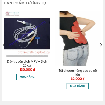
SẢN PHẨM TƯƠNG TỰ
CAM KẾT BÁN HÀNG CHÍNH HẴNG – HÌNH CHÍNH
SHOP CHỤP THẬT 100%
Tên
*
Email
*
Dây truyền dịch MPV – Bịch
25 cái
130,000
₫
Túi chườm nóng cao su cỡ
Lưu tên của tôi, email, và trang web trong trình
lớn
MUA HÀNG
duyệt này cho lần bình luận kế tiếp của tôi.
32,000
₫
MUA HÀNG