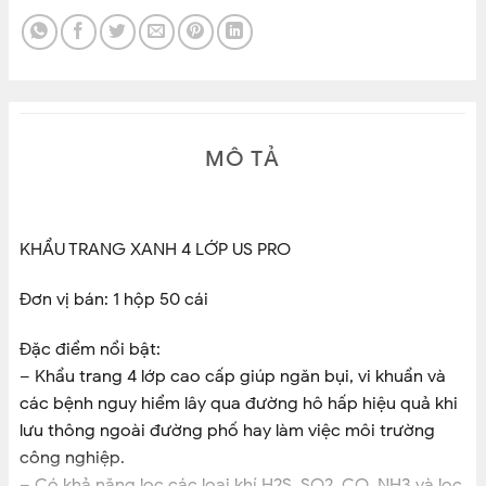
MÔ TẢ
KHẨU TRANG XANH 4 LỚP US PRO
Đơn vị bán: 1 hộp 50 cái
Đặc điểm nổi bật:
– Khẩu trang 4 lớp cao cấp giúp ngăn bụi, vi khuẩn và
các bệnh nguy hiểm lây qua đường hô hấp hiệu quả khi
lưu thông ngoài đường phố hay làm việc môi trường
công nghiệp.
– Có khả năng lọc các loại khí H2S, SO2, CO, NH3 và lọc