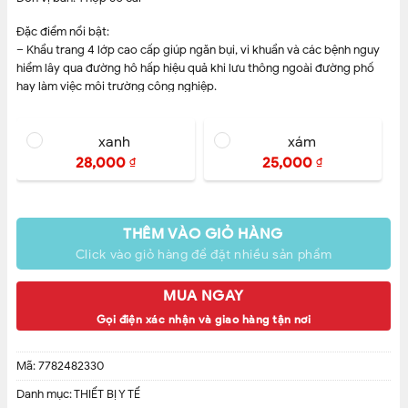
Đặc điểm nổi bật:
– Khẩu trang 4 lớp cao cấp giúp ngăn bụi, vi khuẩn và các bệnh nguy
hiểm lây qua đường hô hấp hiệu quả khi lưu thông ngoài đường phố
hay làm việc môi trường công nghiệp.
– Có khả năng lọc các loại khí H2S, SO2, CO, NH3 và lọc
xanh
xám
28,000
25,000
₫
₫
THÊM VÀO GIỎ HÀNG
Click vào giỏ hàng để đặt nhiều sản phẩm
MUA NGAY
Gọi điện xác nhận và giao hàng tận nơi
Mã:
7782482330
Danh mục:
THIẾT BỊ Y TẾ