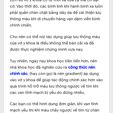
Lịch sử vớ y khoa có từ thời xa xưa La Mã cổ đại
cơ. Vào thời đó, các binh lính khi hành binh xa luôn
phải quấn chân chặt bằng dây da để cải thiện lưu
thông máu khi di chuyển hàng vạn dặm viễn binh
chinh chiến.
Cho nên có thể nói tác dụng giúp lưu thông máu
của vớ y khoa là điều không thể bàn cãi và đã
được thực nghiệm chứng minh xưa nay.
Tuy nhiên, ngày nay khoa học tiên tiến hơn, nên
nhà khoa học đã nghiên cứu ra
công thức nén
chính xác
, (hay còn gọi là nén gradient) áp dụng
vào vớ y khoa để giúp tác động chính xác hơn vào
quá trình hỗ trỡ máu lưu thông ngược về tim khi
các van tĩnh mạch bị yếu do đứng nhiều.
Các bạn có thể hình dung đơn giản, khi van tĩnh
mạch yếu thì khi máu chảy ngược về tim từ chân