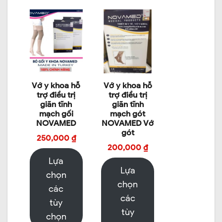
Vớ y khoa hỗ
Vớ y khoa hỗ
trợ điều trị
trợ điều trị
giãn tĩnh
giãn tĩnh
mạch gối
mạch gót
NOVAMED
NOVAMED Vớ
gót
250,000
₫
200,000
₫
Lựa
Lựa
chọn
chọn
các
các
tùy
tùy
chọn