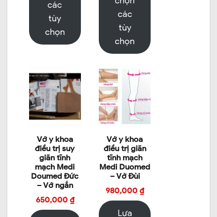
chọn
các
các
tùy
tùy
chọn
chọn
Vớ y khoa
Vớ y khoa
điều trị suy
điều trị giãn
giãn tĩnh
tĩnh mạch
mạch Medi
Medi Duomed
Doumed Đức
– Vớ Đùi
– Vớ ngắn
980,000
₫
650,000
₫
Lựa