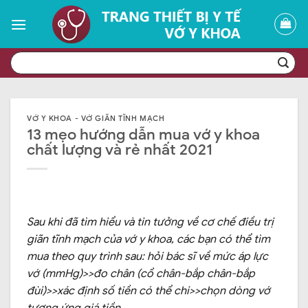
Skip
to
content
Tìm
kiếm:
VỚ Y KHOA - VỚ GIÃN TĨNH MẠCH
13 mẹo hướng dẫn mua vớ y khoa
chất lượng và rẻ nhất 2021
Sau khi đã tìm hiểu và tin tưởng về cơ chế điều trị
giãn tĩnh mạch của vớ y khoa, các bạn có thể tìm
mua theo quy trình sau: hỏi bác sĩ về mức áp lực
vớ (mmHg)>>đo chân (cổ chân-bắp chân-bắp
đùi)>>xác định số tiền có thể chi>>chọn dòng vớ
tương ứng giá tiền.