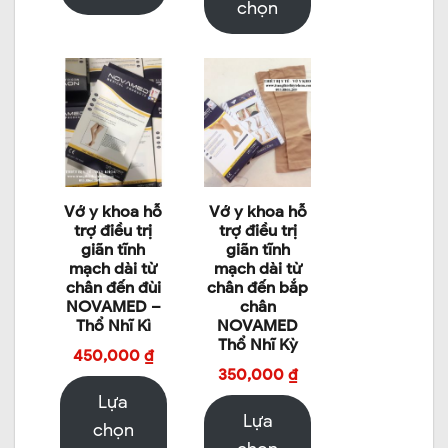
chọn
Vớ y khoa hỗ
Vớ y khoa hỗ
trợ điều trị
trợ điều trị
giãn tĩnh
giãn tĩnh
mạch dài từ
mạch dài từ
chân đến đùi
chân đến bắp
NOVAMED –
chân
Thổ Nhĩ Kì
NOVAMED
Thổ Nhĩ Kỳ
450,000
₫
350,000
₫
Lựa
Lựa
chọn