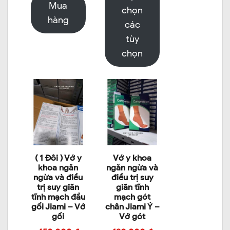
Mua
chọn
hàng
các
tùy
chọn
( 1 Đôi ) Vớ y
Vớ y khoa
khoa ngăn
ngăn ngừa và
ngừa và điều
điều trị suy
trị suy giãn
giãn tĩnh
tĩnh mạch đầu
mạch gót
gối Jiami – Vớ
chân Jiami Ý –
gối
Vớ gót