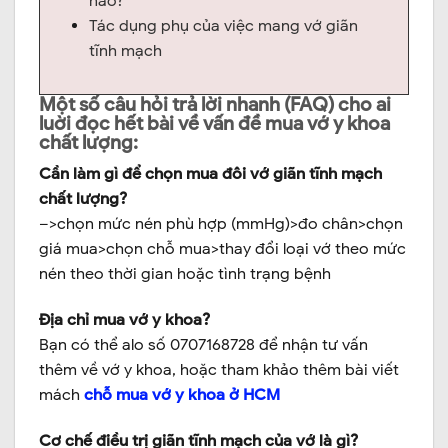
nào?
Tác dụng phụ của việc mang vớ giãn
tĩnh mạch
Một số câu hỏi trả lời nhanh (FAQ) cho ai
luời đọc hết bài về vấn đề mua vớ y khoa
chất lượng:
Cần làm gì để chọn mua đôi vớ giãn tĩnh mạch
chất lượng?
–>chọn mức nén phù hợp (mmHg)>đo chân>chọn
giá mua>chọn chỗ mua>thay đổi loại vớ theo mức
nén theo thời gian hoặc tình trạng bệnh
Địa chỉ mua vớ y khoa?
Bạn có thể alo số 0707168728 để nhận tư vấn
thêm về vớ y khoa, hoặc tham khảo thêm bài viết
mách
chỗ mua vớ y khoa ở HCM
Cơ chế điều trị giãn tĩnh mạch của vớ là gì?