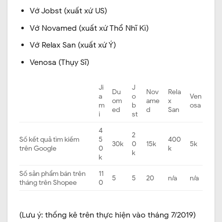
Vớ Jobst (xuất xứ US)
Vớ Novamed (xuất xứ Thổ Nhĩ Kì)
Vớ Relax San (xuất xứ Ý)
Venosa (Thụy Sĩ)
Ji
J
Du
Nov
Rela
a
o
Ven
om
ame
x
m
b
osa
ed
d
San
i
st
4
2
Số kết quả tìm kiếm
5
400
30k
0
15k
5k
trên Google
0
k
k
k
Số sản phẩm bán trên
11
5
5
20
n/a
n/a
tháng trên Shopee
0
(Lưu ý: thống kê trên thực hiện vào tháng 7/2019)