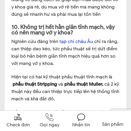
y khoa giá rẻ, dù mua vớ rẻ tiền mà mang không
đúng sẽ nhanh hư và phải mua lại tốn tiền
10. Không trị hết hẳn giãn tĩnh mạch, vậy
có nên mang vớ y khoa?
Nghiên cứu đăng trên
tạp chí châu Âu
chỉ ra rằng,
can thiệp dao kéo, tức phẩu thuật sẽ trị dứt điểm
loại bỏ hẳn bệnh giãn tĩnh mạch hiệu quả hơn so
với mang vớ y khoa.
Hiện tại có hai kỹ thuật phẩu thuật tĩnh mạch là
phẫu thuật Stripping
và
phẫu thuật Muller,
cả 2 kỹ
thuật này đều can thiệp trực tiếp lên hệ thống tĩnh
mạch và khá đắt đỏ.
Đồng thời, các bác sĩ đều khuyên không nên phẩu
thuật khi chưa có các triệu chứng như: giãn tĩnh
Sản phẩm
Check đơn
Gọi ngay
Nhắn tin
mạch nông chi dưới cấp độ nặng, có triệu chứng