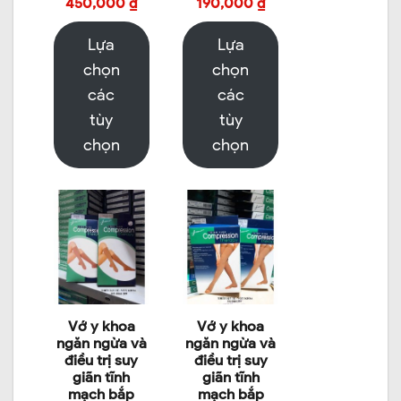
450,000
₫
190,000
₫
Lựa
Lựa
chọn
chọn
các
các
tùy
tùy
chọn
chọn
Vớ y khoa
Vớ y khoa
ngăn ngừa và
ngăn ngừa và
điều trị suy
điều trị suy
giãn tĩnh
giãn tĩnh
mạch bắp
mạch bắp