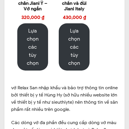
chân Jiani Ý –
chân và đùi
Vớ ngắn
Jiani Italy
320,000
₫
430,000
₫
Lựa
Lựa
chọn
chọn
các
các
tùy
tùy
chọn
chọn
vớ Relax San nhập khẩu và bảo trợ thông tin online
bởi thiết bị y tế Hùng Hy (sở hữu nhiều website lớn
về thiết bị y tế như sieuthiyte) nên thông tin về sản
phẩm rất nhiều trên google.
Các dòng vớ đa phần đều cung cấp dòng vớ màu