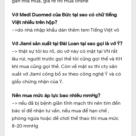
gần nhà mua, giá rẻ thì mua online
Vớ Medi Duomed của Đức tại sao có chữ tiếng
Việt nhiều trên hộp?
–>do nhà nhập khẩu dán thêm tem Tiếng Việt vô
Vớ Jiami sản xuất tại Đài Loan tại sao gọi là vớ Ý?
–> thật sự tôi ko rõ, do vớ này có mặt tại VN rất
lâu rùi, người trước gọi thế tôi cũng gọi thế và KH
khi mua cũng gọi thế. Còn về mặt sx thì cty sản
xuất vớ Jiami công bố sx theo công nghệ Ý và có
giấy chứng nhận của Ý.
Nên mua mức áp lực bao nhiêu mmHg?
–> nếu đã bị bệnh giãn tĩnh mạch thì nên tìm đến
bác sĩ để nhận tư vấn, nếu mua để hạn chế ,
phòng ngừa hoặc để chơi thể thao thì mua mức
8-20 mmHg