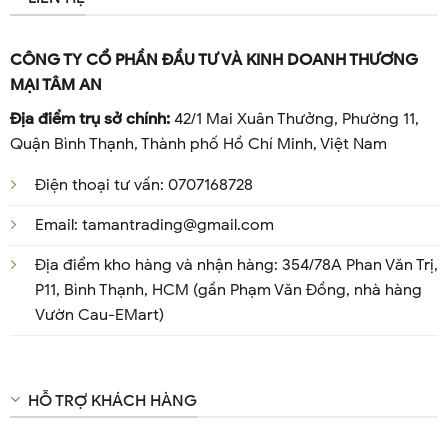
CÁCH BẢO QUẢN:
• Có thể giặt máy hoặc giặt tay bằng nước ấm với xà
CÔNG TY CỔ PHẦN ĐẦU TƯ VÀ KINH DOANH THƯƠNG
phòng trung tính. Nên cho vớ vào túi giặt nếu giăt bằng
MẠI TÂM AN
máy. Tránh dầu mỡ, clo và các chất tẩy trắng khi giặt
vớ.
Địa điểm trụ sở chính:
42/1 Mai Xuân Thưởng, Phường 11,
• Phơi vớ ở nơi thoáng mát, tránh nhiệt độ cao và ánh
Quận Bình Thạnh, Thành phố Hồ Chí Minh, Việt Nam
nắng trực tiếp.
Điện thoại tư vấn: 0707168728
• Không ủi (là), sấy vớ.
• Không vặn, xoắn, kéo chỉ hoặc dùng kéo cắt chỉ trên
Email: tamantrading@gmail.com
vớ.
Địa điểm kho hàng và nhận hàng: 354/78A Phan Văn Trị,
• Nếu vớ bị bám bẩn, làm sạch vớ bằng miếng xốp
P11, Bình Thạnh, HCM (gần Phạm Văn Đồng, nhà hàng
mềm, ẩm.
Vườn Cau-EMart)
CAM KẾT BÁN HÀNG CHÍNH HÃNG 100% – NHẬP KHẨU
TRỰC TIẾP
#voykhoa #vogiantinhmach #votinhmach
HỖ TRỢ KHÁCH HÀNG
#vosuytinhmach #votinhmachcap1