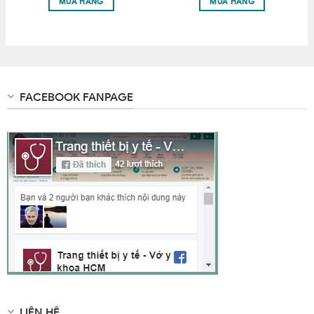
MUA HÀNG
MUA HÀNG
• Sản phẩm được nhập khẩu trực tiếp và có kiểm định
đầy đủ, được sử dụng rộng rãi trên toàn quôc.. Với giá
thành rẻ chất lượng sản phẩm tốt, sẽ mang lại trải
nghiệm tốt cho khách hàng.
• Hỗ trợ điều trị giúp giảm tình trạng phù nề trong quá
FACEBOOK FANPAGE
trình điều trị rỏ rệt.
ĐỐI TƯỢNG SỬ DỤNG:
Thích hợp cho cả nam và nữ.
Có thể sử dụng vớ khi làm việc lâu tại văn phòng, khi đi
máy bay hoặc tàu xe đường dài trên 3 giờ…
Có 4 loại cho bạn lựa chọn.
Sản phẩm có 5 size : S, M, L, XL, XXL.
*LƯU Ý: QUÝ KHÁCH MUA VỚ VUI LÒNG ĐO CHÂN 3
VÒNG: CỔ CHÂN, BẮP CHÂN VÀ ĐÙI ĐỂ QUY RA SIZE
DỰA TRÊN BẢNG SIZE VỚ ĐỂ MANG VỪA VỚI CHÂN,
TRÁNH MANG RỘNG CHẬT.
LIÊN HỆ