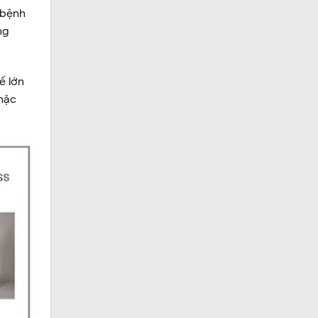
 bệnh
ng
ế lớn
 mặc