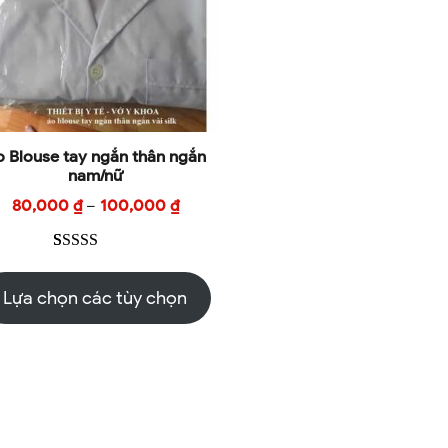
 Blouse tay ngắn thân ngắn
nam/nữ
80,000
₫
–
100,000
₫
5.00
1
trên 5
dựa trên
Lựa chọn các tùy chọn
đánh giá