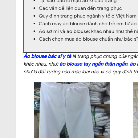
Tại sao bác sĩ mặc áo khoác trắng?
Các vấn đề liên quan đến trang phục
Quy định trang phục ngành y tế ở Việt Nam
Cách may áo blouse dành cho trẻ em từ áo s
Áo sơ mi và áo blouse: khác nhau như thế n
Cách chọn mua áo blouse chuẩn như bác sĩ
Áo blouse bác sĩ y tá
là trang phục chung của ngành
khác nhau, như:
áo blouse tay ngắn thân ngắn
,
áo 
như là đối tượng nào mặc loại nào vì có quy định th