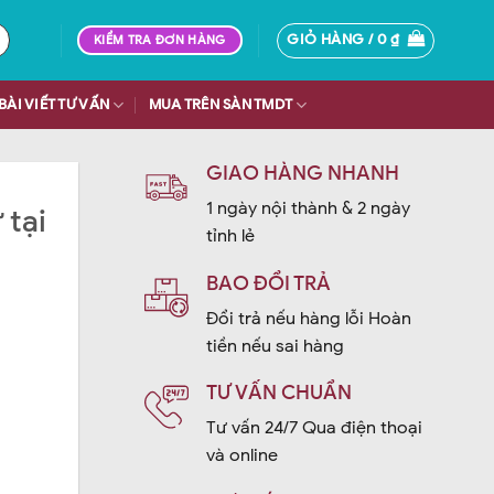
GIỎ HÀNG /
0
₫
KIỂM TRA ĐƠN HÀNG
BÀI VIẾT TƯ VẤN
MUA TRÊN SÀN TMDT
GIAO HÀNG NHANH
1 ngày nội thành & 2 ngày
 tại
tỉnh lẻ
BAO ĐỔI TRẢ
Đổi trả nếu hàng lỗi Hoàn
tiền nếu sai hàng
TƯ VẤN CHUẨN
Tư vấn 24/7 Qua điện thoại
và online