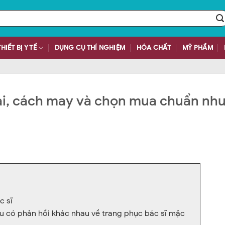
THIẾT BỊ Y TẾ
DỤNG CỤ THÍ NGHIỆM
HÓA CHẤT
MỸ PHẨM
oại, cách may và chọn mua chuẩn như
c sĩ
 có phản hồi khác nhau về trang phục bác sĩ mặc