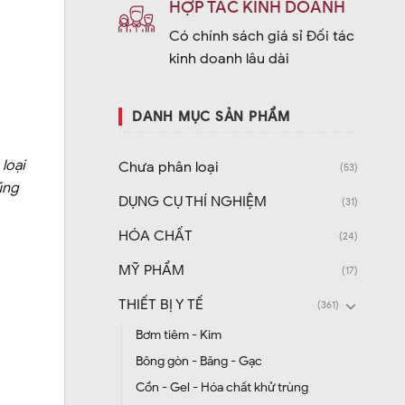
HỢP TÁC KINH DOANH
Có chính sách giá sỉ Đối tác
kinh doanh lâu dài
DANH MỤC SẢN PHẨM
loại
Chưa phân loại
(53)
ũng
DỤNG CỤ THÍ NGHIỆM
(31)
HÓA CHẤT
(24)
MỸ PHẨM
(17)
THIẾT BỊ Y TẾ
(361)
Bơm tiêm - Kim
Bông gòn - Băng - Gạc
Cồn - Gel - Hóa chất khử trùng