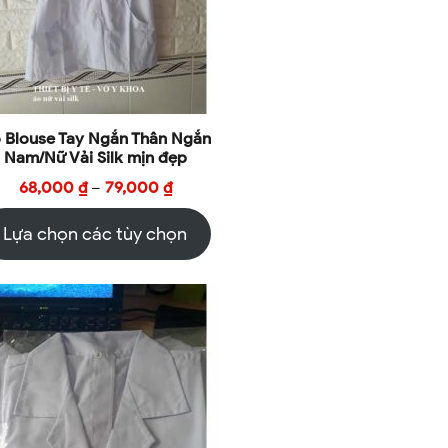
 Blouse Tay Ngắn Thân Ngắn
Nam/Nữ Vải Silk mịn đẹp
68,000
₫
–
79,000
₫
Lựa chọn các tùy chọn