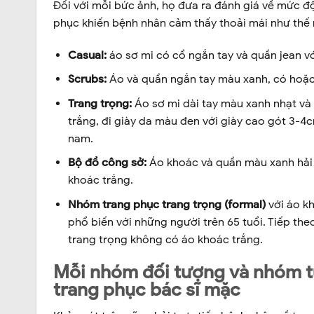
Đối với mỗi bức ảnh, họ đưa ra đánh giá về mức độ 
phục khiến bệnh nhân cảm thấy thoải mái như thế 
Casual:
áo sơ mi có cổ ngắn tay và quần jean vớ
Scrubs:
Áo và quần ngắn tay màu xanh, có hoặc
Trang trọng:
Áo sơ mi dài tay màu xanh nhạt và
trắng, đi giày da màu đen với giày cao gót 3-
nam.
Bộ đồ công sở:
Áo khoác và quần màu xanh hải q
khoác trắng.
Nhóm trang phục trang trọng (formal)
với áo kh
phổ biến với những người trên 65 tuổi. Tiếp th
trang trọng không có áo khoác trắng.
Mỗi nhóm đối tượng và nhóm t
trang phục bác sĩ mặc