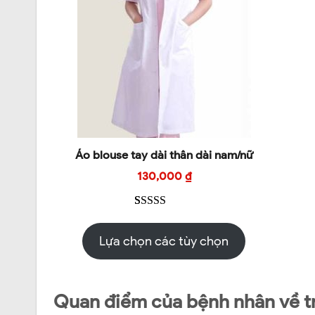
Áo blouse tay dài thân dài nam/nữ
130,000
₫
5.00
2
trên 5
dựa trên
Lựa chọn các tùy chọn
đánh giá
Quan điểm của bệnh nhân về t