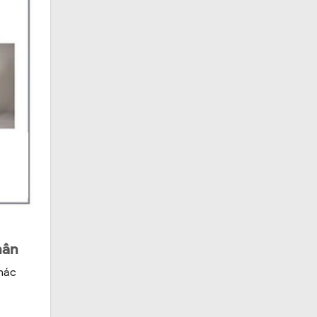
hân
khác