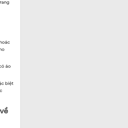
trang
khoác
cho
có áo
ặc biệt
ục
 về