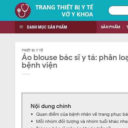
Skip
Tìm
to
kiếm:
content
DANH MỤC SẢN PHẨM
SẢN PHẨM
THIẾT BỊ Y TẾ
Áo blouse bác sĩ y tá: phân l
bệnh viện
Nội dung chính
Quan điểm của bệnh nhân về trang phục bá
Mỗi nhóm đối tượng và nhóm tuổi khác nhau