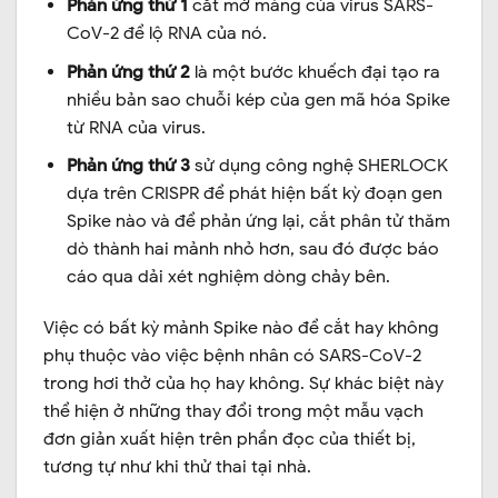
Phản ứng thứ 1
cắt mở màng của virus SARS-
CoV-2 để lộ RNA của nó.
Phản ứng thứ 2
là một bước khuếch đại tạo ra
nhiều bản sao chuỗi kép của gen mã hóa Spike
từ RNA của virus.
Phản ứng thứ 3
sử dụng công nghệ SHERLOCK
dựa trên CRISPR để phát hiện bất kỳ đoạn gen
Spike nào và để phản ứng lại, cắt phân tử thăm
dò thành hai mảnh nhỏ hơn, sau đó được báo
cáo qua dải xét nghiệm dòng chảy bên.
Việc có bất kỳ mảnh Spike nào để cắt hay không
phụ thuộc vào việc bệnh nhân có SARS-CoV-2
trong hơi thở của họ hay không. Sự khác biệt này
thể hiện ở những thay đổi trong một mẫu vạch
đơn giản xuất hiện trên phần đọc của thiết bị,
tương tự như khi thử thai tại nhà.