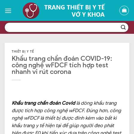
Skip
to
content
Tìm
kiếm:
THIẾT BỊ Y TẾ
Khẩu trang chẩn đoán COVID-19:
công nghệ wFDCF tích hợp test
nhanh vi rút corona
Khẩu trang chẩn đoán Covid
là dòng khẩu trang
được tích hợp công nghệ wFDCF. Đúng hơn, công
nghệ wFDCF là thiết bị được đính kèm vào bất kì
khẩu trang y tế hiện tại để giúp người đeo phát
hiện được F0 khi tiếp xúc dựa trên công nghệ test