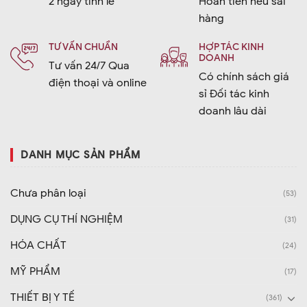
2 ngày tỉnh lẻ
Hoàn tiền nếu sai
hàng
TƯ VẤN CHUẨN
HỢP TÁC KINH
DOANH
Tư vấn 24/7 Qua
Có chính sách giá
điện thoại và online
sỉ Đối tác kinh
doanh lâu dài
DANH MỤC SẢN PHẨM
Chưa phân loại
(53)
DỤNG CỤ THÍ NGHIỆM
(31)
HÓA CHẤT
(24)
MỸ PHẨM
(17)
THIẾT BỊ Y TẾ
(361)