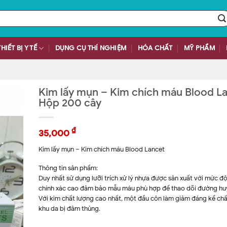
THIẾT BỊ Y TẾ
DỤNG CỤ THÍ NGHIỆM
HÓA CHẤT
MỸ PHẨM
Kim lấy mụn – Kim chích máu Blood L
Hộp 200 cây
₫
35,000
Kim lấy mụn – Kim chích máu Blood Lancet
Thông tin sản phẩm:
Duy nhất sử dụng lưỡi trích xử lý nhựa được sản xuất với mức độ
chính xác cao đảm bảo mẫu máu phù hợp để thao dõi đường hu
Với kim chất lượng cao nhất, một đầu côn làm giảm đáng kể ch
khu da bị đâm thủng.