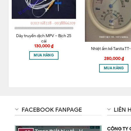
Lưu tên của tôi, email, và trang web trong trình duyệt 
Dây truyền dịch MPV – Bịch 25
cái
130,000
₫
d
Nhiệt ẩm kế Tanita TT
MUA HÀNG
280,000
₫
MUA HÀNG
FACEBOOK FANPAGE
LIÊN 
CÔNG TY 