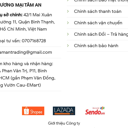
Chính sách bảo mật thông
ƯƠNG MẠI TÂM AN
Chính sách thanh toán
ụ sở chính:
42/1 Mai Xuân
ường 11, Quận Bình Thạnh,
Chính sách vận chuyển
Hồ Chí Minh, Việt Nam
Chính sách Đổi – Trả hàn
oại tư vấn: 0707168728
Chính sách bảo hành
 tamantrading@gmail.com
m kho hàng và nhận hàng:
 Phan Văn Trị, P11, Bình
 HCM (gần Phạm Văn Đồng,
ng Vườn Cau-EMart)
Giới thiệu Công ty