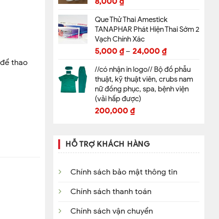
8,000
₫
Que Thử Thai Amestick
TANAPHAR Phát Hiện Thai Sớm 2
Vạch Chính Xác
5,000
₫
–
24,000
₫
 để thao
//có nhận in logo// Bộ đồ phẫu
thuật, kỹ thuật viên, crubs nam
nữ đồng phục, spa, bệnh viện
(vải hấp được)
200,000
₫
HỖ TRỢ KHÁCH HÀNG
nên bảo
Chính sách bảo mật thông tin
Chính sách thanh toán
Chính sách vận chuyển