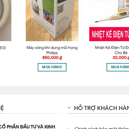
này cho lần bình luận kế tiếp của tôi.
Máy xông khí dung mũi họng
Nhiệt Kế Điện Tử Đ
-513
Philips
Cho Bé
850,000
₫
30,000
MUA HÀNG
MUA HÀN
HỆ
HỖ TRỢ KHÁCH HÀ
CỔ PHẦN ĐẦU TƯ VÀ KINH