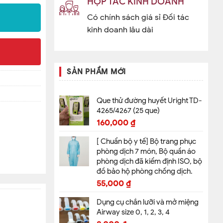
HỢP TÁC KINH DOANH
Có chính sách giá sỉ Đối tác
kinh doanh lâu dài
SẢN PHẨM MỚI
Que thử đường huyết Uright TD-
4265/4267 (25 que)
160,000
₫
[ Chuẩn bộ y tế] Bộ trang phục
phòng dịch 7 món, Bộ quần áo
phòng dịch đã kiểm định ISO, bộ
đồ bảo hộ phòng chống dịch.
55,000
₫
Dụng cụ chắn lưỡi và mở miệng
Airway size 0, 1, 2, 3, 4