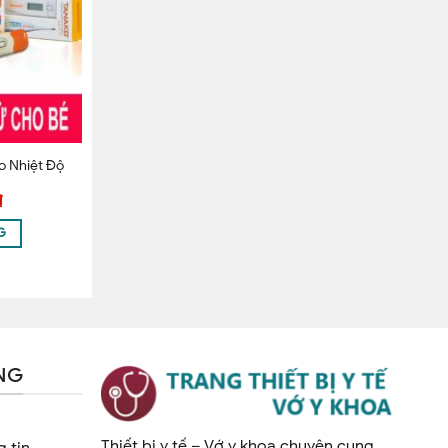
o Nhiệt Độ
₫
G
NG
Thiết bị y tế – Vớ y khoa chuyên cung