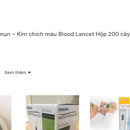
y mụn – Kim chích máu Blood Lancet Hộp 200 câ
Xem thêm
Email
*