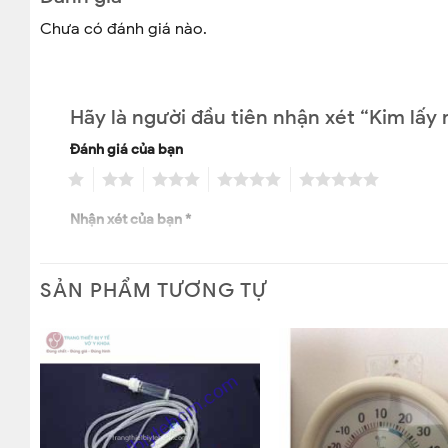
#bloodlancets #kimchichmau #kimlaymau #kimlaymun
Chưa có đánh giá nào.
Hãy là người đầu tiên nhận xét “Kim lấ
Đánh giá của bạn
1
2
3
4
5
Nhận xét của bạn
*
SẢN PHẨM TƯƠNG TỰ
Tên
*