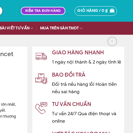
GIỎ HÀNG /
0
₫
KIỂM TRA ĐƠN HÀNG
BÀI VIẾT TƯ VẤN
MUA TRÊN SÀN TMDT
GIAO HÀNG NHANH
ancet
1 ngày nội thành & 2 ngày tỉnh lẻ
BAO ĐỔI TRẢ
Đổi trả nếu hàng lỗi Hoàn tiền
nếu sai hàng
TƯ VẤN CHUẨN
 lớn nhất,
yết.
Tư vấn 24/7 Qua điện thoại và
ấn thương
online