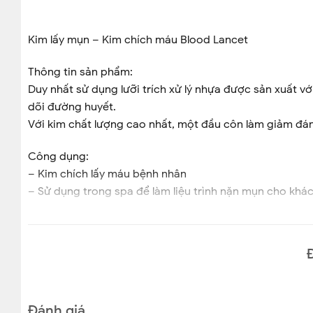
Kim lấy mụn – Kim chích máu Blood Lancet
Thông tin sản phẩm:
Duy nhất sử dụng lưỡi trích xử lý nhựa được sản xuất 
dõi đường huyết.
Với kim chất lượng cao nhất, một đầu côn làm giảm đá
Công dụng:
– Kim chích lấy máu bệnh nhân
– Sử dụng trong spa để làm liệu trình nặn mụn cho khá
Được sản xuất từ thép carbon, đầu mũi kim được vát nh
đảm vệ sinh & an toàn cho mỗi lần sử dụng.
Tiệt trùng từng cây
Quy cách: Hộp 200 cái
Xuất xứ: Greetmed Trung Quốc
Đánh giá
CAM KẾT BÁN HÀNG CHÍNH HÃNG