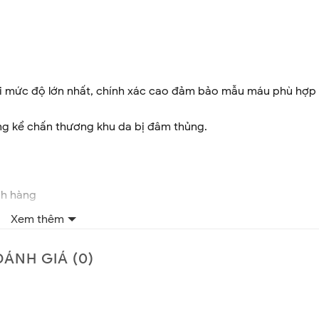
với mức độ lớn nhất, chính xác cao đảm bảo mẫu máu phù hợp
ng kể chấn thương khu da bị đâm thủng.
ch hàng
ọn với công nghệ sản xuất hiện đại, được bọc giấy riêng lẻ 
Xem thêm
ĐÁNH GIÁ (0)