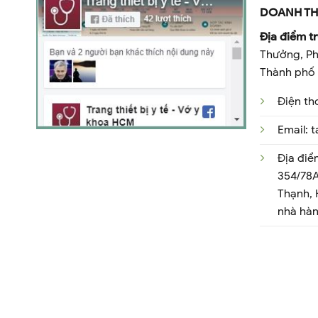
DOANH TH
Địa điểm tr
Thưởng, Ph
Thành phố 
Điện th
Email:
Địa điể
354/78A
Thạnh,
nhà hà