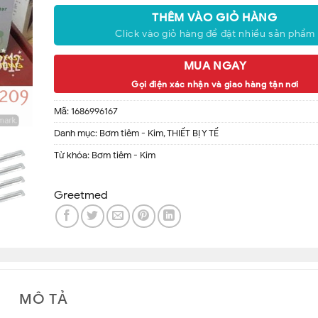
Công dụng:
– Kim chích lấy máu bệnh nhân
THÊM VÀO GIỎ HÀNG
– Sử dụng trong spa để làm liệu trình nặn mụn cho khách hàng
Click vào giỏ hàng để đặt nhiều sản phẩm
Được sản xuất từ thép carbon, đầu mũi kim được vát nhọn
MUA NGAY
Gọi điện xác nhận và giao hàng tận nơi
Mã:
1686996167
Danh mục:
Bơm tiêm - Kim
,
THIẾT BỊ Y TẾ
Từ khóa:
Bơm tiêm - Kim
Greetmed
MÔ TẢ