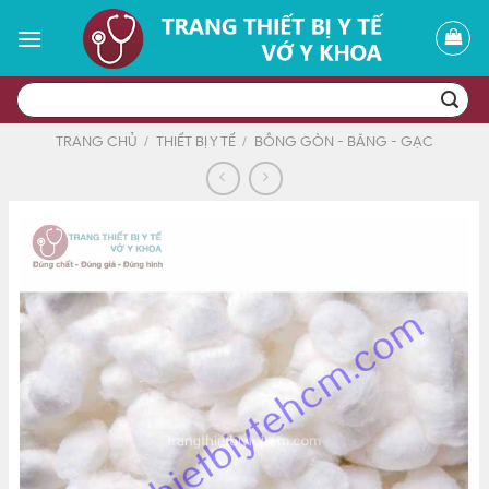
Skip
to
content
Tìm
kiếm:
TRANG CHỦ
/
THIẾT BỊ Y TẾ
/
BÔNG GÒN - BĂNG - GẠC