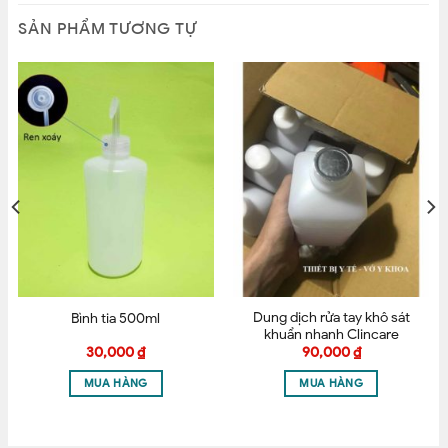
SẢN PHẨM TƯƠNG TỰ
Dung dịch rửa tay khô sát
Bình tia 500ml
khuẩn nhanh Clincare
500ml
30,000
₫
90,000
₫
MUA HÀNG
MUA HÀNG