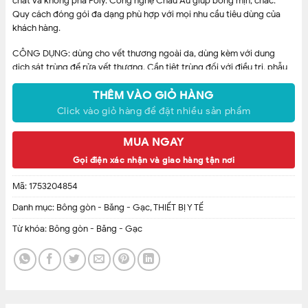
chất và không pha Poly. Công nghệ Châu Âu giúp bông mịn, chắc.
Quy cách đóng gói đa dạng phù hợp với mọi nhu cầu tiêu dùng của
khách hàng.
CÔNG DỤNG: dùng cho vết thương ngoài da, dùng kèm với dung
dịch sát trùng để rửa vết thương. Cần tiệt trùng đối với điều trị, phẫu
thuật đặc biệt.
THÊM VÀO GIỎ HÀNG
CAM KẾT BÁN HÀNG CHÍNH HÃNG
Click vào giỏ hàng để đặt nhiều sản phẩm
MUA NGAY
Gọi điện xác nhận và giao hàng tận nơi
Mã:
1753204854
Danh mục:
Bông gòn - Băng - Gạc
,
THIẾT BỊ Y TẾ
Từ khóa:
Bông gòn - Băng - Gạc