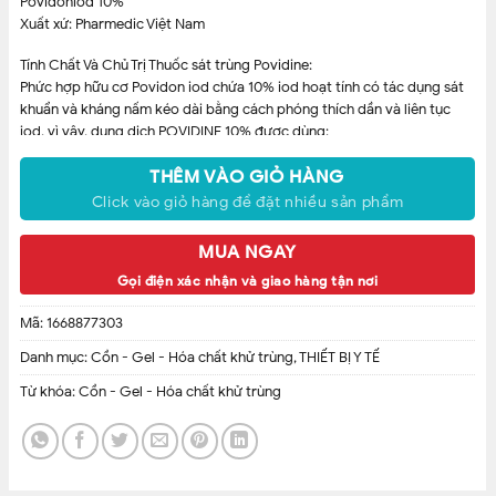
Povidoniod 10%
Xuất xứ: Pharmedic Việt Nam
Tính Chất Và Chủ Trị Thuốc sát trùng Povidine:
Phức hợp hữu cơ Povidon iod chứa 10% iod hoạt tính có tác dụng sát
khuẩn và kháng nấm kéo dài bằng cách phóng thích dần và liên tục
iod, vì vậy, dung dịch POVIDINE 10% được dùng:
– Sát trùng tiền phẫu thuật cho da, y cụ trước khi giải phẫu hoặc
tiêm chích; phụ trị nấm da,lang ben,nấm kẽ.
THÊM VÀO GIỎ HÀNG
– Chăm sóc rốn cho trẻ sơ sinh t
Click vào giỏ hàng để đặt nhiều sản phẩm
MUA NGAY
Gọi điện xác nhận và giao hàng tận nơi
Mã:
1668877303
Danh mục:
Cồn - Gel - Hóa chất khử trùng
,
THIẾT BỊ Y TẾ
Từ khóa:
Cồn - Gel - Hóa chất khử trùng