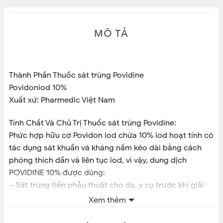
MÔ TẢ
Thành Phần Thuốc sát trùng Povidine
Povidoniod 10%
Xuất xứ: Pharmedic Việt Nam
Tính Chất Và Chủ Trị Thuốc sát trùng Povidine:
Phức hợp hữu cơ Povidon iod chứa 10% iod hoạt tính có
tác dụng sát khuẩn và kháng nấm kéo dài bằng cách
phóng thích dần và liên tục iod, vì vậy, dung dịch
POVIDINE 10% được dùng:
– Sát trùng tiền phẫu thuật cho da, y cụ trước khi giải
phẫu hoặc tiêm chích; phụ trị nấm da,lang ben,nấm kẽ.
Xem thêm
– Chăm sóc rốn cho trẻ sơ sinh tại bệnh viện và sau khi
xuất viện để ngăn ngừa nguy cơ nhiễm trùng.