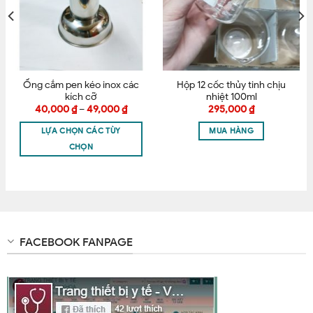
Ống cắm pen kéo inox các
Hộp 12 cốc thủy tinh chịu
kích cỡ
nhiệt 100ml
40,000
₫
–
49,000
₫
295,000
₫
LỰA CHỌN CÁC TÙY
MUA HÀNG
CHỌN
FACEBOOK FANPAGE