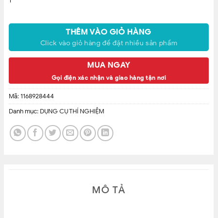
T
THÊM VÀO GIỎ HÀNG
Click vào giỏ hàng để đặt nhiều sản phẩm
MUA NGAY
Gọi điện xác nhận và giao hàng tận nơi
Mã:
1168928444
Danh mục:
DỤNG CỤ THÍ NGHIỆM
MÔ TẢ