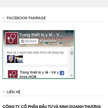
FACEBOOK FANPAGE
huong dan su dung cloraminb dang bot
Cách pha sử dụng Cloramin B gồm 2 bước:
Bước 1: Hòa tan bột CloraminB vào nước sạch để đạt
LIÊN HỆ
được dung dịch có nồng nộ mong muốn. Do
cloraminB này nồng độ 25% nên để đạt được dung
CÔNG TY CỔ PHẦN ĐẦU TƯ VÀ KINH DOANH THƯƠNG