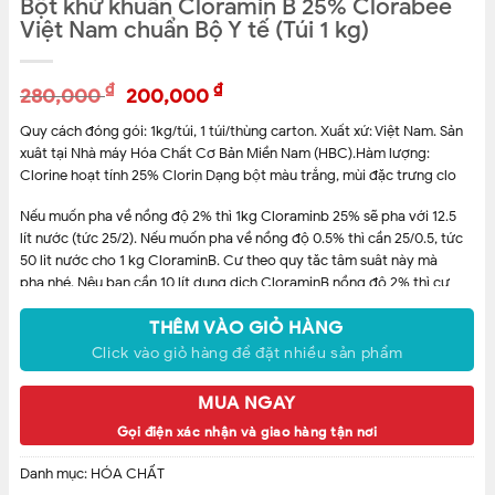
Bột khử khuẩn Cloramin B 25% Clorabee
Việt Nam chuẩn Bộ Y tế (Túi 1 kg)
₫
₫
280,000
200,000
Quy cách đóng gói: 1kg/túi, 1 túi/thùng carton. Xuất xứ: Việt Nam. Sản
xuât tại Nhà máy Hóa Chất Cơ Bản Miền Nam (HBC).Hàm lượng:
Clorine hoạt tính 25% Clorin Dạng bột màu trắng, mùi đặc trưng clo
Nếu muốn pha về
nồng độ 2%
thì
1kg Cloraminb 25% sẽ pha với 12.5
lít nước
(tức 25/2). Nếu muốn pha về nồng độ
0.5% thì cần 25/0.5, tức
50 lit nước cho 1 kg CloraminB
. Cư theo quy tăc tâm suât này mà
pha nhé. Nêu bạn cần 10 lít dung dịch CloraminB nồng độ 2% thì cư
lây công thưc chuẩn pha 1kg CloraminB trên chia tỷ lệ là ra. Tức
10/12.5*1000=833gam CloraminB 25% pha với 10 lit nươc sẽ cho ra
THÊM VÀO GIỎ HÀNG
10 lit dung dịch CloraminB nồng độ 2%. Lưu ý là chỉ sử dụng mức tối
Click vào giỏ hàng để đặt nhiều sản phẩm
đa 2% thôi nhé.
MUA NGAY
Gọi điện xác nhận và giao hàng tận nơi
Danh mục:
HÓA CHẤT