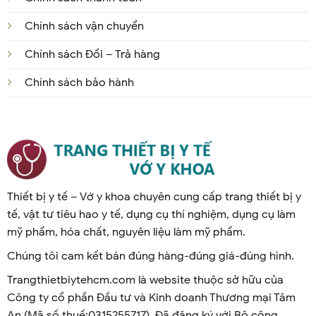
Bước 2: cho dung dịch vào bình xịt và người xịt khử
khuẩn phải trang bị thiêt bị bảo hộ đầy đủ. Xịt khắp
Chính sách vận chuyển
khu vực cần khử khuẩn. Sau đó để yên trong 60 phút
Chính sách Đổi – Trả hàng
cho an toàn nhé. Sau đó, lau lại bề mặt bằng nước
sạch nhé. Nhớ là để yên khu vực đo không tiếp xuc
Chính sách bảo hành
trong 60 phut nhen.
Sô lit nước pha 1kg bột CloraminB25%
để đạt nồng độ mong muốn: 25/X lít
nước,
với X là nồng độ cần dùng.
Thiết bị y tế – Vớ y khoa chuyên cung cấp trang thiết bị y
Nguồn: Trangthietbiytehcm.com
tế, vật tư tiêu hao y tế, dụng cụ thí nghiệm, dụng cụ làm
mỹ phẩm, hóa chất, nguyên liệu làm mỹ phẩm.
Chúng tôi cam kết bán đúng hàng-đúng giá-đúng hình.
Trangthietbiytehcm.com là website thuộc sở hữu của
Công ty cổ phần Đầu tư và Kinh doanh Thương mại Tâm
An (Mã số thuế:0315255717). Đã đăng ký với Bộ công
ty le su dung ham luong cloraminb