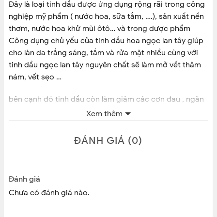
Đây là loại tinh dầu được ứng dụng rộng rãi trong công
nghiệp mỹ phẩm ( nước hoa, sữa tắm, ….), sản xuất nến
thơm, nước hoa khử mùi ôtô… và trong dược phẩm
Công dụng chủ yếu của tinh dầu hoa ngọc lan tây giúp
cho làn da trắng sáng, tắm và rửa mặt nhiều cùng với
tinh dầu ngọc lan tây nguyên chất sẽ làm mở vết thâm
nám, vết sẹo …
bên cạnh đó tinh dầu còn làm giảm các cơn đau , ngăn
chặn viêm, hỗ trợ tinh thần bay bổng và phấn chấn.
Xem thêm
Giảm căng thẳng và stress, tinh dầu ngọc lan tây
nguyên chất làm dịu cảm thấy khi đang tức giận hay
ĐÁNH GIÁ (0)
bực dọc và bị chịu áp lực
– Nhỏ 1 giọt tinh dầu ngọc lan tây vào khoảng 2- 3ml
Đánh giá
dầu nền massage (dầu dừa, dầu oliu, dầu hạnh nhân…),
Chưa có đánh giá nào.
sau đó bôi và massage mặt khoảng 15p, rửa lại mặt vào
sáng hôm sau. Có thể nhỏ 1 giọt tinh dầu ngọc lan tây