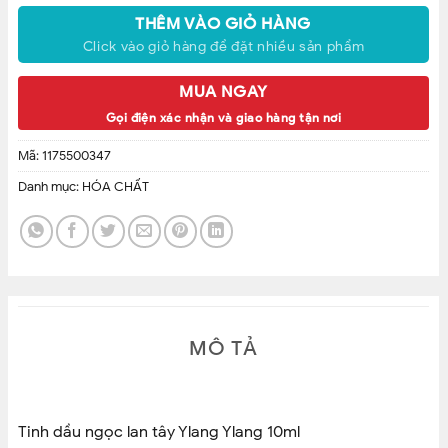
bên cạnh đó tinh dầu còn làm giảm các cơn đau , ngăn chặn viêm, hỗ
trợ tinh thần bay bổng và phấn chấn. Giảm căng thẳng và stress, tinh
THÊM VÀO GIỎ HÀNG
dầu ngọc lan tây nguyên chất làm dịu cảm thấy khi đang tức giận
Click vào giỏ hàng để đặt nhiều sản phẩm
hay bực dọc và bị chịu áp lực
MUA NGAY
– Nhỏ 1 giọt tinh dầu ngọc lan tây vào khoảng 2- 3ml dầu nền mass
Gọi điện xác nhận và giao hàng tận nơi
Mã:
1175500347
Danh mục:
HÓA CHẤT
MÔ TẢ
Tinh dầu ngọc lan tây Ylang Ylang 10ml