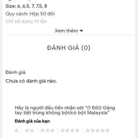
Size: 6, 6.5, 7, 7.5, 8
Quy cách: Hộp 50 đôi
Chỉ sử dụng 01 lần
Xuất xứ: Malaysia
Xem thêm
CAM KẾT BÁN HÀNG CHÍNH HÃNG
ĐÁNH GIÁ (0)
Đánh giá
Chưa có đánh giá nào.
Hãy là người đầu tiên nhận xét “(1 Đôi) Găng
tay tiệt trùng không bột/có bột Malaysia”
Đánh giá của bạn
1
2
3
4
5