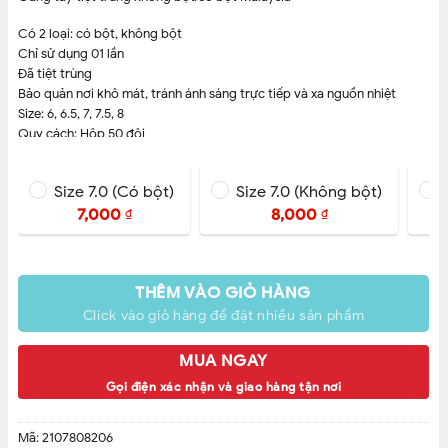
Có 2 loại: có bột, không bột
Chỉ sử dụng 01 lần
Đã tiệt trùng
Bảo quản nơi khô mát, tránh ánh sáng trực tiếp và xa nguồn nhiệt
Size: 6, 6.5, 7, 7.5, 8
Quy cách: Hộp 50 đôi
Chỉ sử dụng 01 lần
Xuất xứ: Malaysia
Size 7.0 (Có bột)
Size 7.0 (Không bột)
CAM KẾT BÁN HÀNG CHÍNH HÃNG
7,000
8,000
₫
₫
THÊM VÀO GIỎ HÀNG
Click vào giỏ hàng để đặt nhiều sản phẩm
MUA NGAY
Gọi điện xác nhận và giao hàng tận nơi
Mã:
2107808206