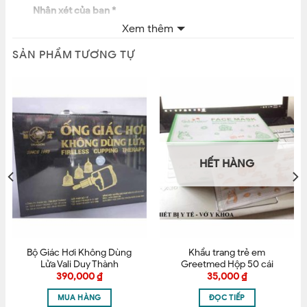
Nhận xét của bạn
*
Xem thêm
SẢN PHẨM TƯƠNG TỰ
Tên
*
HẾT HÀNG
Email
*
Bộ Giác Hơi Không Dùng
Khẩu trang trẻ em
Lưu tên của tôi, email, và trang web trong trình
Lửa Vali Duy Thành
Greetmed Hộp 50 cái
duyệt này cho lần bình luận kế tiếp của tôi.
390,000
₫
35,000
₫
MUA HÀNG
ĐỌC TIẾP