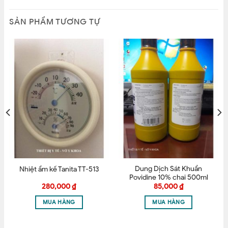
lần.
– Cách đeo khẩu trang y tế đúng cách
SẢN PHẨM TƯƠNG TỰ
CAM KẾT BÁN HÀNG CHÍNH HÃNG – ĐÚNG GIÁ
Dung Dịch Sát Khuẩn
Nhiệt ẩm kế Tanita TT-513
Povidine 10% chai 500ml
280,000
₫
85,000
₫
MUA HÀNG
MUA HÀNG