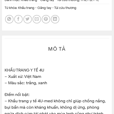
Danh mục:
Khẩu trang - Găng tay - Túi cứu thương
,
THIẾT BỊ Y TẾ
Từ khóa:
Khẩu trang - Găng tay - Túi cứu thương
MÔ TẢ
KHẨU TRANG Y TẾ 4U
– Xuất xứ: Việt Nam
– Màu sắc: trắng, xanh
Điểm nổi bật:
– Khẩu trang y tế 4U-med không chỉ giúp chống nắng,
bụi bẩn mà còn kháng khuẩn, không dị ứng, phòng
ngừa dịch cúm tái phát vào mùa lạnh cũng như tránh