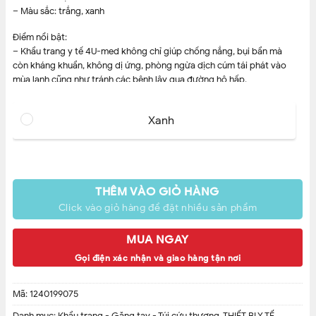
– Màu sắc: trắng, xanh
Điểm nổi bật:
– Khẩu trang y tế 4U-med không chỉ giúp chống nắng, bụi bẩn mà
còn kháng khuẩn, không dị ứng, phòng ngừa dịch cúm tái phát vào
mùa lạnh cũng như tránh các bệnh lây qua đường hô hấp.
– Khẩu Trang Y Tế 4U-med 3 Lớp Tiêu Chuẩn ISO 9001 – 2008
– Mỗi hộp tiêu chuẩn gồm 50 cái.
Xanh
– Sản phẩm ngăn ngừa bụi, vi khuẩn và phòng dịch cúm hiệu quả.
ĐÃ HẾT HÀNG
Tham khảo thêm:
cồn y tế
dùng để là dung dịch sát khuẩn
THÊM VÀO GIỎ HÀNG
Click vào giỏ hàng để đặt nhiều sản phẩm
MUA NGAY
Gọi điện xác nhận và giao hàng tận nơi
Mã:
1240199075