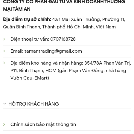
CÔNG TY CỔ PHẦN ĐẦU TƯ VÀ KINH DOANH THƯƠNG
MẠI TÂM AN
Địa điểm trụ sở chính:
42/1 Mai Xuân Thưởng, Phường 11,
Quận Bình Thạnh, Thành phố Hồ Chí Minh, Việt Nam
Điện thoại tư vấn: 0707168728
Email: tamantrading@gmail.com
Địa điểm kho hàng và nhận hàng: 354/78A Phan Văn Trị,
P11, Bình Thạnh, HCM (gần Phạm Văn Đồng, nhà hàng
Vườn Cau-EMart)
HỖ TRỢ KHÁCH HÀNG
Chính sách bảo mật thông tin