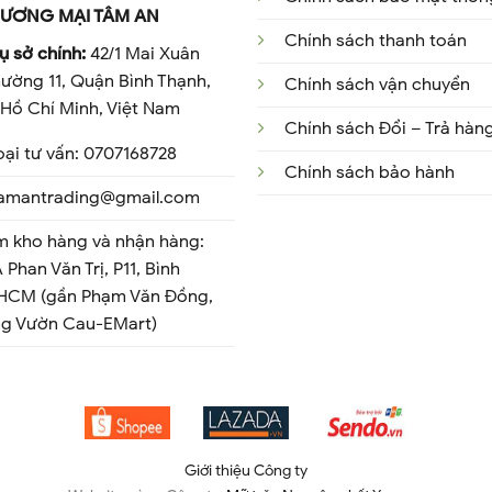
ƯƠNG MẠI TÂM AN
Chính sách thanh toán
ụ sở chính:
42/1 Mai Xuân
ường 11, Quận Bình Thạnh,
Chính sách vận chuyển
Hồ Chí Minh, Việt Nam
Chính sách Đổi – Trả hàn
oại tư vấn: 0707168728
Chính sách bảo hành
 tamantrading@gmail.com
m kho hàng và nhận hàng:
 Phan Văn Trị, P11, Bình
 HCM (gần Phạm Văn Đồng,
ng Vườn Cau-EMart)
Giới thiệu Công ty