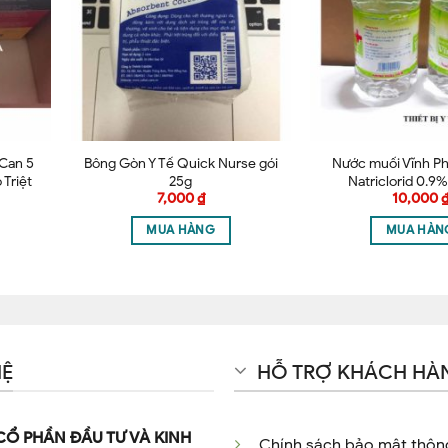
này cho lần bình luận kế tiếp của tôi.
(Can 5
Bông Gòn Y Tế Quick Nurse gói
Nước muối Vĩnh Ph
 Triệt
25g
Natriclorid 0.9
7,000
₫
10,000
MUA HÀNG
MUA HÀN
HỆ
HỖ TRỢ KHÁCH HÀ
CỔ PHẦN ĐẦU TƯ VÀ KINH
Chính sách bảo mật thông