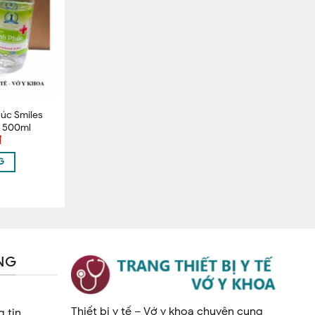
úc Smiles
% 500ml
₫
G
NG
Thiết bị y tế – Vớ y khoa chuyên cung
 tin