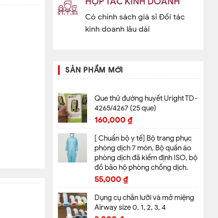
HỢP TÁC KINH DOANH
Có chính sách giá sỉ Đối tác
kinh doanh lâu dài
SẢN PHẨM MỚI
Que thử đường huyết Uright TD-
4265/4267 (25 que)
160,000
₫
[ Chuẩn bộ y tế] Bộ trang phục
phòng dịch 7 món, Bộ quần áo
phòng dịch đã kiểm định ISO, bộ
đồ bảo hộ phòng chống dịch.
55,000
₫
Dụng cụ chắn lưỡi và mở miệng
Airway size 0, 1, 2, 3, 4