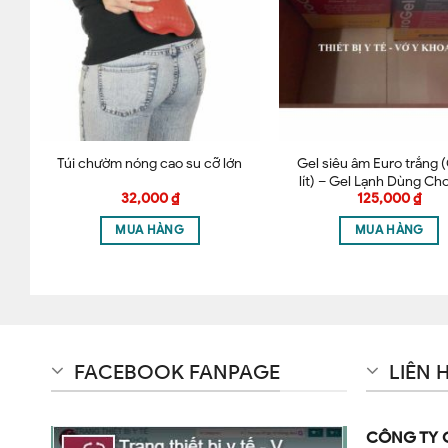
Lưu tên của tôi, email, và trang web trong trình duyệt 
Gel siêu âm Euro trắng 
5
Túi chườm nóng cao su cỡ lớn
lít) – Gel Lạnh Dùng Cho
32,000
₫
125,000
₫
Lông, Siêu Âm
MUA HÀNG
MUA HÀNG
FACEBOOK FANPAGE
LIÊN 
CÔNG TY 