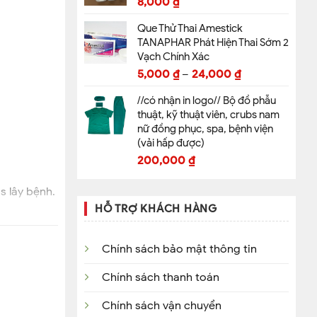
8,000
₫
Que Thử Thai Amestick
TANAPHAR Phát Hiện Thai Sớm 2
Vạch Chính Xác
5,000
₫
–
24,000
₫
//có nhận in logo// Bộ đồ phẫu
thuật, kỹ thuật viên, crubs nam
nữ đồng phục, spa, bệnh viện
(vải hấp được)
200,000
₫
s lây bệnh.
HỖ TRỢ KHÁCH HÀNG
Chính sách bảo mật thông tin
Chính sách thanh toán
Chính sách vận chuyển