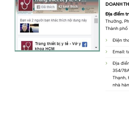
DOANH TH
Địa điểm tr
Thưởng, Ph
Thành phố 
Điện th
Email:
Địa điể
354/78A
Thạnh,
nhà hà