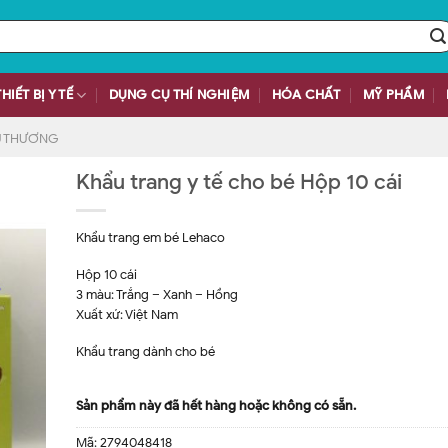
THIẾT BỊ Y TẾ
DỤNG CỤ THÍ NGHIỆM
HÓA CHẤT
MỸ PHẨM
ỨU THƯƠNG
Khẩu trang y tế cho bé Hộp 10 cái
Khẩu trang em bé Lehaco
Hộp 10 cái
3 màu: Trắng – Xanh – Hồng
Xuất xứ: Việt Nam
Khẩu trang dành cho bé
Sản phẩm này đã hết hàng hoặc không có sẵn.
Mã:
2794048418