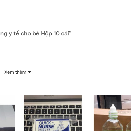
ang y tế cho bé Hộp 10 cái”
Xem thêm
Email
*