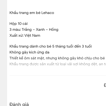
Khẩu trang em bé Lehaco
Hộp 10 cái
3 màu: Trắng – Xanh – Hồng
Xuất xứ: Việt Nam
Khẩu trang dành cho bé 5 tháng tuổi đến 3 tuổi
Không gây kích ứng da
Thiết kế ôm sát mặt, nhưng không gây khó chịu cho bé
Khẩu trang được sản xuất từ loại vải sợi không dệt, an 
CAM KẾT BÁN HÀNG CHÍNH HÃNG
Đánh giá