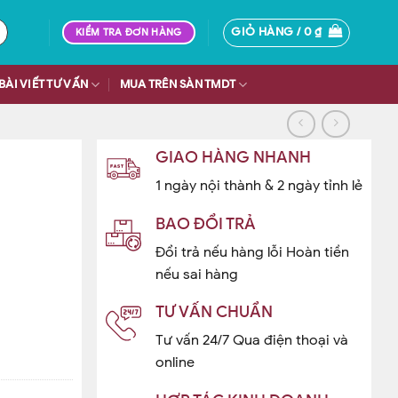
GIỎ HÀNG /
0
₫
KIỂM TRA ĐƠN HÀNG
BÀI VIẾT TƯ VẤN
MUA TRÊN SÀN TMDT
GIAO HÀNG NHANH
1 ngày nội thành & 2 ngày tỉnh lẻ
BAO ĐỔI TRẢ
Đổi trả nếu hàng lỗi Hoàn tiền
nếu sai hàng
TƯ VẤN CHUẨN
Tư vấn 24/7 Qua điện thoại và
online