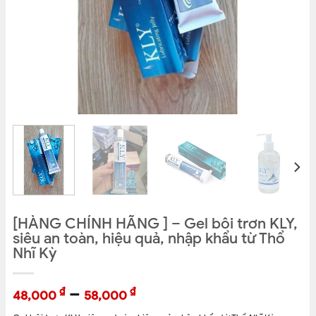
[HÀNG CHÍNH HÃNG ] – Gel bôi trơn KLY,
siêu an toàn, hiệu quả, nhập khẩu từ Thổ
Nhĩ Kỳ
–
₫
₫
48,000
58,000