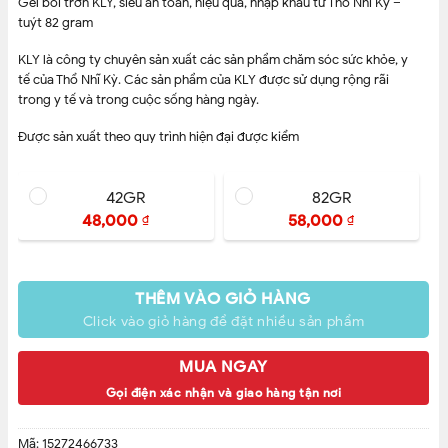
Gel bôi trơn KLY, siêu an toàn, hiệu quả, nhập khẩu từ Thổ Nhĩ Kỳ –
tuýt 82 gram
KLY là công ty chuyên sản xuất các sản phẩm chăm sóc sức khỏe, y
tế của Thổ Nhĩ Kỳ. Các sản phẩm của KLY được sử dụng rộng rãi
trong y tế và trong cuộc sống hàng ngày.
Được sản xuất theo quy trình hiện đại được kiểm
42GR
82GR
48,000
58,000
₫
₫
THÊM VÀO GIỎ HÀNG
Click vào giỏ hàng để đặt nhiều sản phẩm
MUA NGAY
Gọi điện xác nhận và giao hàng tận nơi
Mã:
15272466733