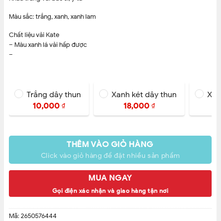
Màu sắc: trắng, xanh, xanh lam
Chất liệu vải Kate
– Màu xanh lá vải hấp được
–
Trắng dây thun
Xanh két dây thun
Xan
10,000
18,000
₫
₫
THÊM VÀO GIỎ HÀNG
Click vào giỏ hàng để đặt nhiều sản phẩm
MUA NGAY
Gọi điện xác nhận và giao hàng tận nơi
Mã:
2650576444