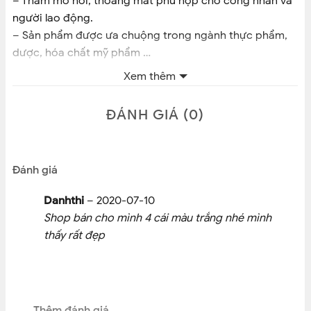
– Thấm mồ hôi, thoáng mát phù hợp cho công nhân và
người lao động.
– Sản phẩm được ưa chuộng trong ngành thực phẩm,
dược, hóa chất mỹ phẩm …
– Kiểu dáng phong phú, đẹp, tiện dụng
Xem thêm
Khách mua sỉ inbox shop 🙂
ĐÁNH GIÁ (0)
CAM KẾT BÁN HÀNG CHÍNH HÃNG – ĐÚNG TÂM
NGƯỜI LÀM NGHỀ Y TẾ
Đánh giá
Danhthi
–
2020-07-10
Shop bán cho mình 4 cái màu trắng nhé mình
thấy rất đẹp
Thêm đánh giá