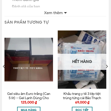
Đánh giá của bạn
Xem thêm
1
2
3
4
5
SẢN PHẨM TƯƠNG TỰ
Nhận xét của bạn
*
HẾT HÀNG
Tên
*
Email
*
Gel siêu âm Euro trắng (Can
Khẩu trang y tế 3 lớp tiệt
5 lít) – Gel Lạnh Dùng Cho
trùng từng cái Bảo Thạch
Triệt Lông, Siêu Âm
125,000
₫
69,000
₫
MUA HÀNG
ĐỌC TIẾP