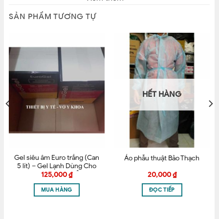
SẢN PHẨM TƯƠNG TỰ
Tên
*
HẾT HÀNG
Email
*
Gel siêu âm Euro trắng (Can
Áo phẫu thuật Bảo Thạch
5 lít) – Gel Lạnh Dùng Cho
Lưu tên của tôi, email, và trang web trong trình
Triệt Lông, Siêu Âm
125,000
₫
20,000
₫
duyệt này cho lần bình luận kế tiếp của tôi.
MUA HÀNG
ĐỌC TIẾP