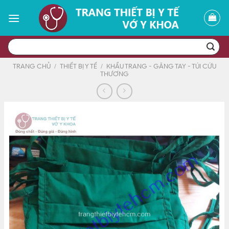
Skip
to
content
Tìm
kiếm:
TRANG CHỦ
/
THIẾT BỊ Y TẾ
/
KHẨU TRANG - GĂNG TAY - TÚI CỨU
THƯƠNG