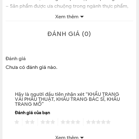
– Sản phẩm được ưa chuộng trong ngành thực phẩm,
dược, hóa chất mỹ phẩm …
Xem thêm
– Kiểu dáng phong phú, đẹp, tiện dụng
ĐÁNH GIÁ (0)
Khách mua sỉ inbox shop 🙂
CAM KẾT BÁN HÀNG CHÍNH HÃNG – HÌNH THẬT SHOP
CHỤP 100%
Đánh giá
Chưa có đánh giá nào.
Hãy là người đầu tiên nhận xét “KHẨU TRANG
VẢI PHẪU THUẬT, KHẨU TRANG BÁC SĨ, KHẨU
TRANG MỔ”
Đánh giá của bạn
1
2
3
4
5
Nhận xét của bạn
*
Xem thêm