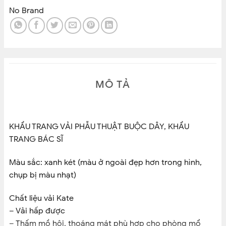
No Brand
MÔ TẢ
KHẨU TRANG VẢI PHẪU THUẬT BUỘC DÂY, KHẨU
TRANG BÁC SĨ
Màu sắc: xanh két (màu ở ngoài đẹp hơn trong hình,
chụp bị màu nhạt)
Chất liệu vải Kate
– Vải hấp được
– Thấm mồ hôi, thoáng mát phù hợp cho phòng mổ