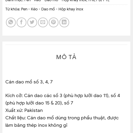
Danh mục:
Pen - Kéo - Dao mổ - Hộp khay inox
,
THIẾT BỊ Y TẾ
Từ khóa:
Pen - Kéo - Dao mổ - Hộp khay inox
MÔ TẢ
Cán dao mổ số 3, 4, 7
Kích cỡ: Cán dao các số 3 (phù hợp lưỡi dao 11), số 4
(phù hợp lưỡi dao 15 & 20), số 7
Xuất xứ: Pakistan
Chất liệu: Cán dao mổ dùng trong phẩu thuật, được
làm băng thép inox không gỉ