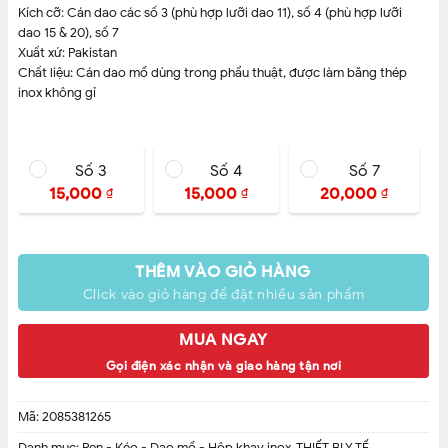
Kích cỡ: Cán dao các số 3 (phù hợp lưỡi dao 11), số 4 (phù hợp lưỡi
dao 15 & 20), số 7
Xuất xứ: Pakistan
Chất liệu: Cán dao mổ dùng trong phẩu thuật, được làm băng thép
inox không gỉ
CAM KẾT BÁN HÀNG CHÍNH HÃNG
Số 3
Số 4
Số 7
15,000
15,000
20,000
₫
₫
₫
THÊM VÀO GIỎ HÀNG
Click vào giỏ hàng để đặt nhiều sản phẩm
MUA NGAY
Gọi điện xác nhận và giao hàng tận nơi
Mã:
2085381265