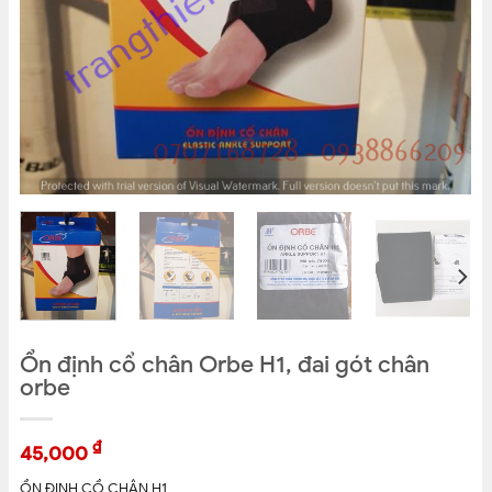
Ổn định cổ chân Orbe H1, đai gót chân
orbe
₫
45,000
ỔN ĐỊNH CỔ CHÂN H1