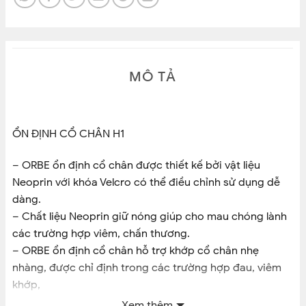
MÔ TẢ
ỔN ĐỊNH CỔ CHÂN H1
– ORBE ổn định cổ chân được thiết kế bởi vật liệu
Neoprin với khóa Velcro có thể điều chỉnh sử dụng dễ
dàng.
– Chất liệu Neoprin giữ nóng giúp cho mau chóng lành
các trường hợp viêm, chấn thương.
– ORBE ổn định cổ chân hỗ trợ khớp cổ chân nhẹ
nhàng, được chỉ định trong các trường hợp đau, viêm
khớp,
giãn dây chằng hoặc chấn thương nhẹ khớp cổ chân
Xem thêm