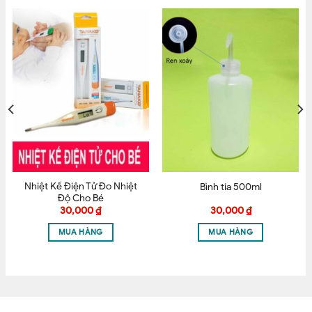
Mã sản phẩm
750S/M
750L/XL
Tên
*
CAM KẾT BÁN HÀNG CHÍNH HÃNG
Email
*
Nhiệt Kế Điện Tử Đo Nhiệt
Bình tia 500ml
Lưu tên của tôi, email, và trang web trong trình
Độ Cho Bé
duyệt này cho lần bình luận kế tiếp của tôi.
30,000
₫
30,000
₫
MUA HÀNG
MUA HÀNG