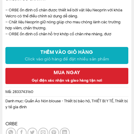
– ORBE ổn định cổ chân được thiết kế bởi vật liệu Neoprin với khóa
Velcro có thể điều chỉnh sử dụng dễ dàng.
– Chất liệu Neoprin giữ nóng giúp cho mau chóng lành các trường
hợp viêm, chấn thương.
– ORBE ổn định cổ chân hỗ trợ khớp cổ chân nhẹ nhàng, đượ
THÊM VÀO GIỎ HÀNG
Click vào giỏ hàng để đặt nhiều sản phẩm
MUA NGAY
Gọi điện xác nhận và giao hàng tận nơi
Mã:
2833743160
Danh mục:
Quần Áo Nón blouse - Thiết bị bảo hộ
,
THIẾT BỊ Y TẾ
,
Thiết bị
y tế gia đình
ORBE