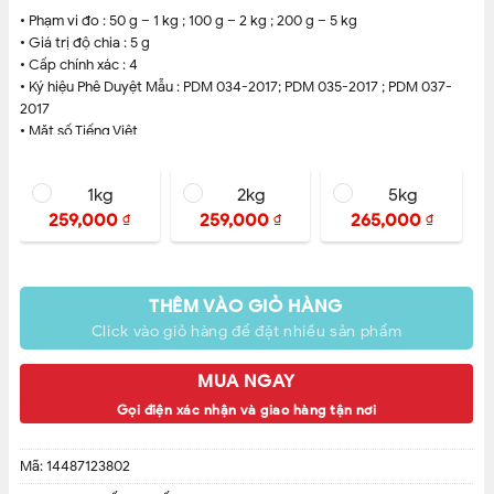
• Phạm vi đo : 50 g – 1 kg ; 100 g – 2 kg ; 200 g – 5 kg
• Giá trị độ chia : 5 g
• Cấp chính xác : 4
• Ký hiệu Phê Duyệt Mẫu : PDM 034-2017; PDM 035-2017 ; PDM 037-
2017
• Mặt số Tiếng Việt
• Ðường kính mặt số : 6 inches
• Hai bên mặt hông có dập nổi chữ NH
1kg
2kg
5kg
259,000
259,000
265,000
₫
₫
₫
THÊM VÀO GIỎ HÀNG
Click vào giỏ hàng để đặt nhiều sản phẩm
MUA NGAY
Gọi điện xác nhận và giao hàng tận nơi
Mã:
14487123802