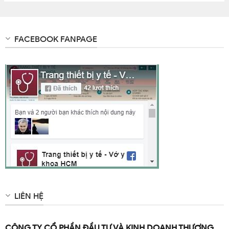
lý chất lượng theo tiêu chuẩn ISO-9001
Đặc điểm môi trường :
FACEBOOK FANPAGE
Khi làm việc ở môi trường ngoài trời, màu sắc số cân và
kim chỉ thị luôn ổn định, không thay đổi.
CAM KẾT BÁN HÀNG CHÍNH HÃNG 100% – CHỊU MỌI
TRÁCH NHIỆM NẾU KHÔNG PHẢI HÀNG NHƠN HÒA
CHÍNH HÃNG
LIÊN HỆ
CÔNG TY CỔ PHẦN ĐẦU TƯ VÀ KINH DOANH THƯƠNG