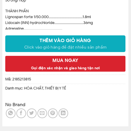
50 ống/ hộp
THÀNH PHẦN
Lignospan forte 1/50.000…………………………………1.8ml
Lidocain (INN) hydrochloride……………………………36mg
Adrenaline……………………………………..
THÊM VÀO GIỎ HÀNG
Click vào giỏ hàng để đặt nhiều sản phẩm
MUA NGAY
Gọi điện xác nhận và giao hàng tận nơi
Mã:
2185213815
Danh mục:
HÓA CHẤT
,
THIẾT BỊ Y TẾ
No Brand