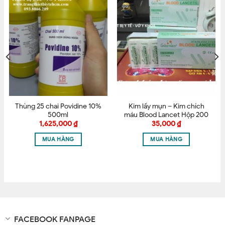
Tên
*
Email
*
Thùng 25 chai Povidine 10%
Kim lấy mụn – Kim chích
Lưu tên của tôi, email, và trang web trong trình
500ml
máu Blood Lancet Hộp 200
cây
duyệt này cho lần bình luận kế tiếp của tôi.
1,625,000
₫
35,000
₫
MUA HÀNG
MUA HÀNG
FACEBOOK FANPAGE