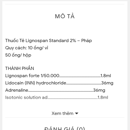
MÔ TẢ
Thuốc Tê Lignospan Standard 2% – Pháp
Quy cách: 10 ống/ vỉ
50 ống/ hộp
THÀNH PHẦN
Lignospan forte 1/50.000…………………………………1.8ml
Lidocain (INN) hydrochloride……………………………36mg
Adrenaline…………………………………………………….36mg
Isotonic solution ad………………………………………..1.8ml
Chỉ định sử dụng:
Xem thêm
Tê chích Pháp Septodont đỏ Lignospan Standard 2%
được hãng chỉ định dùng để gây tê hoặc hỗ trợ gây tê
ĐÁNH GIÁ (0)