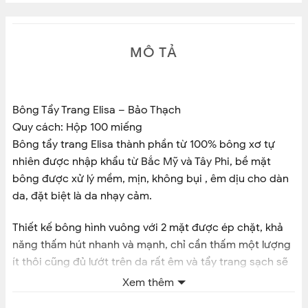
MÔ TẢ
Bông Tẩy Trang Elisa – Bảo Thạch
Quy cách: Hộp 100 miếng
Bông tẩy trang Elisa thành phần từ 100% bông xơ tự
nhiên được nhập khẩu từ Bắc Mỹ và Tây Phi, bề mặt
bông được xử lý mềm, mịn, không bụi , êm dịu cho dàn
da, đặt biệt là da nhạy cảm.
Thiết kế bông hình vuông với 2 mặt được ép chặt, khả
năng thấm hút nhanh và mạnh, chỉ cần thấm một lượng
ít thôi cũng đủ lướt trên da rất êm và tẩy trang sạch sẽ
gọn nhẹ.
Xem thêm