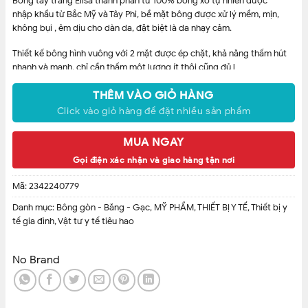
Bông tẩy trang Elisa thành phần từ 100% bông xơ tự nhiên được
nhập khẩu từ Bắc Mỹ và Tây Phi, bề mặt bông được xử lý mềm, mịn,
không bụi , êm dịu cho dàn da, đặt biệt là da nhạy cảm.
Thiết kế bông hình vuông với 2 mặt được ép chặt, khả năng thấm hút
nhanh và mạnh, chỉ cần thấm một lượng ít thôi cũng đủ l
THÊM VÀO GIỎ HÀNG
Click vào giỏ hàng để đặt nhiều sản phẩm
MUA NGAY
Gọi điện xác nhận và giao hàng tận nơi
Mã:
2342240779
Danh mục:
Bông gòn - Băng - Gạc
,
MỸ PHẨM
,
THIẾT BỊ Y TẾ
,
Thiết bị y
tế gia đình
,
Vật tư y tế tiêu hao
No Brand