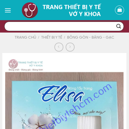
Skip
to
content
Tìm
kiếm:
TRANG CHỦ
/
THIẾT BỊ Y TẾ
/
BÔNG GÒN - BĂNG - GẠC