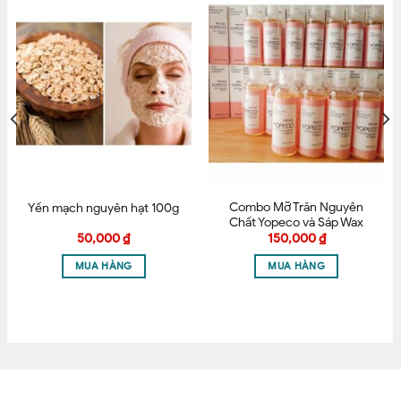
có thể thêm vài động tác massage quen thuộc sẽ giúp
lotion thẩm thấu vào da tốt hơn.
Tên
*
Email
*
Combo Mỡ Trăn Nguyên
Yến mạch nguyên hạt 100g
Lưu tên của tôi, email, và trang web trong trình
Chất Yopeco và Sáp Wax
Lông Mật Ong HORSHION
duyệt này cho lần bình luận kế tiếp của tôi.
50,000
₫
150,000
₫
– Tặng 25 que gỗ và xấp 100
MUA HÀNG
MUA HÀNG
tờ giấy wax horshion