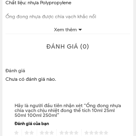
Chất liệu: nhựa Polypropylene
Ống đong nhựa được chia vạch khắc nổi
Xem thêm
Sản phẩm có miệng rót giúp việc đong, rót dung dịch
được dễ dàng hơn
ĐÁNH GIÁ (0)
Trên thân ống có chia vạch giúp việc đo lường được
chính xác
Đánh giá
Ống chia vạch xanh rõ ràng dễ quan sát
Chưa có đánh giá nào.
Ống có bề dày dặn dễ thao tác và bền.
Ống có mỏ nên dễ dàng rót đổ dung dịch.
Hãy là người đầu tiên nhận xét “Ống đong nhựa
chia vạch chịu nhiệt đong thể tích 10ml 25ml
50ml 100ml 250ml”
Chất liệu nhựa chịu nhiệt, nhựa PP bền, nhựa loại 1 (hơi
mờ một chút vì nhựa dày nhưng vẫn thấy rõ dung dịch
Đánh giá của bạn
bên trong), có thể chịu nhiệt độ đến 120 độ C.
1
2
3
4
5