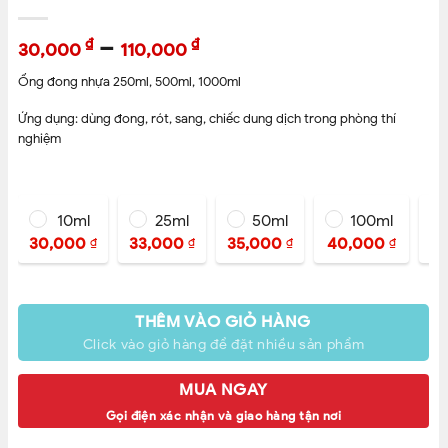
–
₫
₫
30,000
110,000
Ống đong nhựa 250ml, 500ml, 1000ml
Ứng dụng: dùng đong, rót, sang, chiếc dung dịch trong phòng thí
nghiệm
10ml
25ml
50ml
100ml
30,000
33,000
35,000
40,000
8
₫
₫
₫
₫
THÊM VÀO GIỎ HÀNG
Click vào giỏ hàng để đặt nhiều sản phẩm
MUA NGAY
Gọi điện xác nhận và giao hàng tận nơi