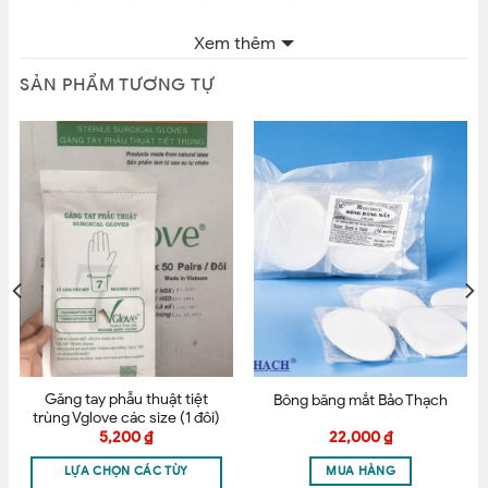
Ghi chú: Nếu dùng ống đong đo tỷ trọng (cắm tỷ trọng
Nhận xét của bạn
*
Xem thêm
kế vô) thì nên dùng size 100ml hoặc 250ml
SẢN PHẨM TƯƠNG TỰ
CAM KẾT BÁN HÀNG CHÍNH HÃNG 100% – ĐÚNG GIÁ –
ĐÚNG CHẤT LƯỢNG
Hotline: 093.8866.209
Tên
*
Cảm ơn bạn đã dành thời gian tham khảo sản phẩm
của chúng tôi. Chúc bạn một ngày làm việc vui vẻ và
hiệu quả. Nếu cần tư vấn thêm về sản phẩm, cứ liên hệ
với chúng tôi đừng ngần ngại. Chúng tôi rất sẵn lòng
Email
*
được phục vụ bạn.
Găng tay phẫu thuật tiệt
Bông băng mắt Bảo Thạch
trùng Vglove các size (1 đôi)
Lưu tên của tôi, email, và trang web trong trình
5,200
₫
22,000
₫
duyệt này cho lần bình luận kế tiếp của tôi.
LỰA CHỌN CÁC TÙY
MUA HÀNG